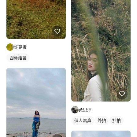
許筧橋
園藝維護
黃思淳
個人寫真
外拍
抓拍