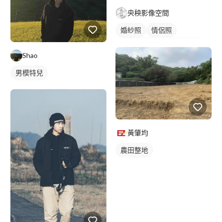
央秧影像空間
婚紗照
情侶照
情侶婚紗照
情侶藝術照
Shao
類婚紗
男模特兒
黃肇均
農田整地