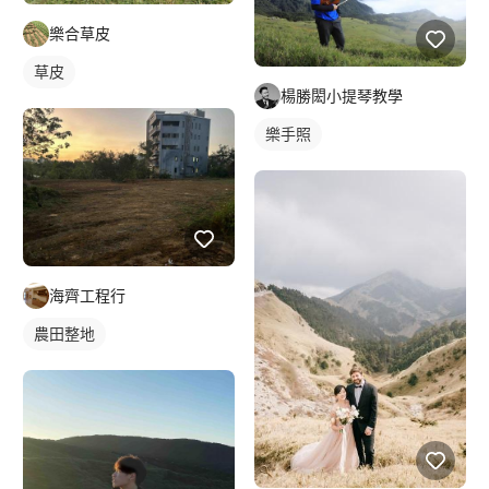
樂合草皮
草皮
楊勝閎小提琴教學
樂手照
海齊工程行
農田整地