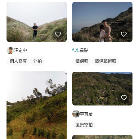
汪定中
員點
個人寫真
外拍
情侶照
情侶藝術照
外拍
類婚紗
情侶/夫妻照
李育慶
風景空拍