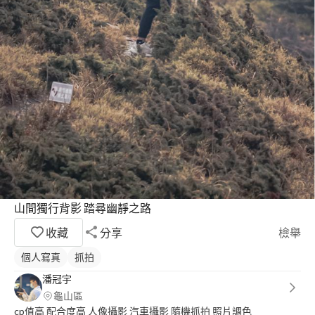
山間獨行背影 踏尋幽靜之路
收藏
分享
檢舉
個人寫真
抓拍
潘冠宇
龜山區
cp值高 配合度高 人像攝影 汽車攝影 隨機抓拍 照片調色