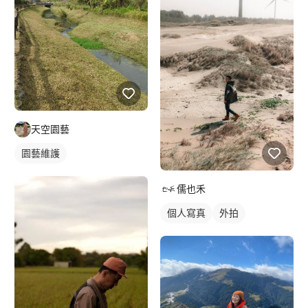
天空園藝
園藝維護
儒也禾
個人寫真
外拍