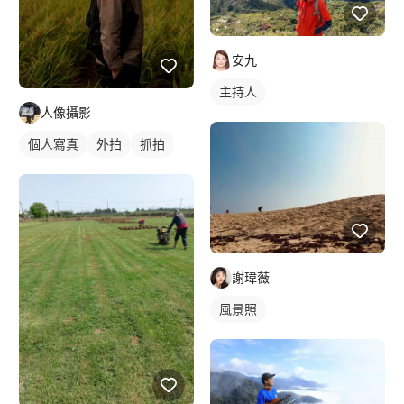
安九
主持人
人像攝影
個人寫真
外拍
抓拍
謝瑋薇
風景照