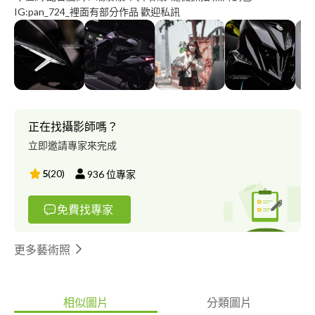
IG:pan_724_裡面有部分作品 歡迎私訊
正在找攝影師嗎？
立即邀請專家來完成
5
(
20
)
936
位專家
免費找專家
更多藝術照
相似圖片
分類圖片