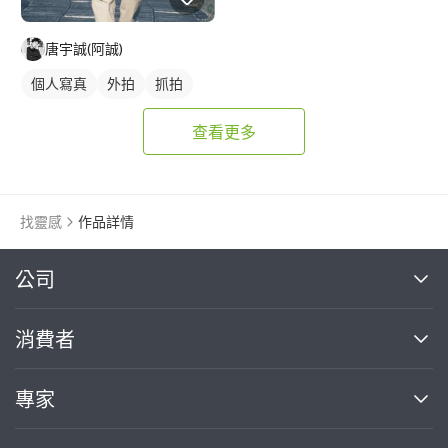
唐宇誠(阿誠)
個人寫真
外拍
抓拍
查看更多
找靈感
作品詳情
繼續完成
公司
關於我們
消費者
找專家(0)
買服務(0)
媒體報導
買服務
專家
部落格
如何使用PRO360
加入我們
案件中心