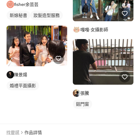
fisher余芸芸
新娘秘書
妝髮造型服務
嘎嘎-女攝影師
陳景煬
婚禮平面攝影
張騰
鋁門窗
找靈感
作品詳情