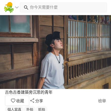
古色古香建築旁沉思的青年
收藏
分享
檢舉
個人寫真
外拍
抓拍