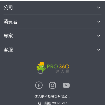
繼續完成
公司
關於我們
消費者
找專家(0)
買服務(0)
媒體報導
買服務
專家
部落格
如何使用PRO360
加入我們
案件中心
客服
熱門服務
投資人關係
成為專家
所有服務
客服中心
合作提案
如何接案
價格行情
使用條款
聯絡我們
專家指南
專家目錄
信任與保障
推廣服務
在地專家推薦
隱私權政策
卓越專家
達人網科技股份有限公司
關鍵字搜尋
公告
特約專家
統一編號:90378737