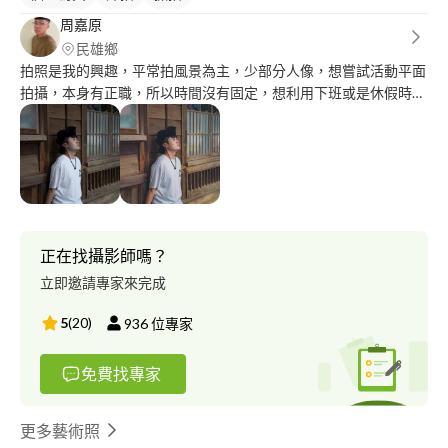
周嘉原
民雄鄉
拍照是我的興趣，平常拍風景為主，少部分人像，想嘗試活動平面
拍攝，本身有正職，所以時間沒有固定，想利用下班或是休假時間
接一些簡單案子，照片會在經過修圖軟體後製，常用軟體
Lightroom、Photoshop。
正在找攝影師嗎？
立即邀請專家來完成
5
(
20
)
936
位專家
免費找專家
更多藝術照