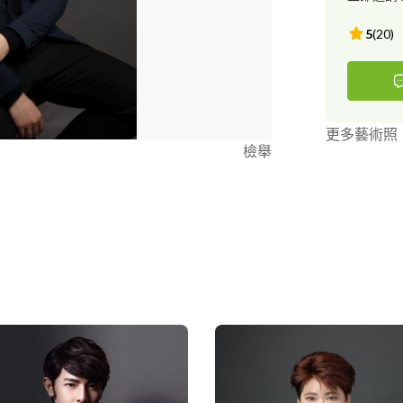
5
(
20
)
更多藝術照
檢舉