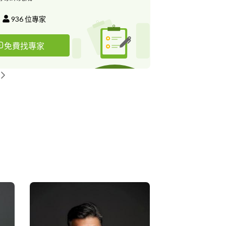
936
位專家
免費找專家