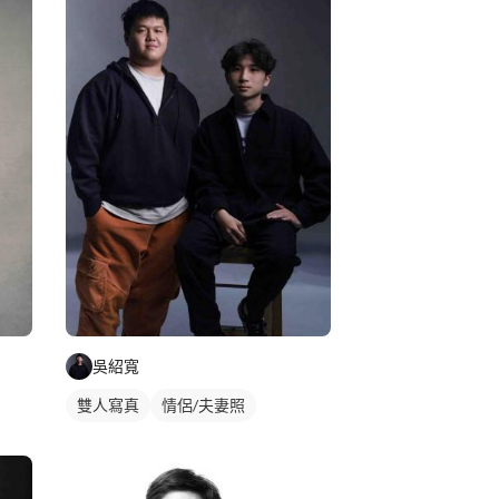
吳紹寬
雙人寫真
情侶/夫妻照