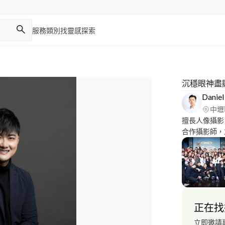
服務類別
找靈感
探索
沉穩眼神盡
Daniel
中壢
擅長人像攝影
合作攝影師，
側拍、派對攝
正在找
立即邀請