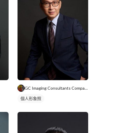
GC Imaging Consultants Company
個人形象照