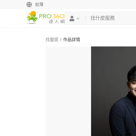
台灣
找靈感
作品詳情