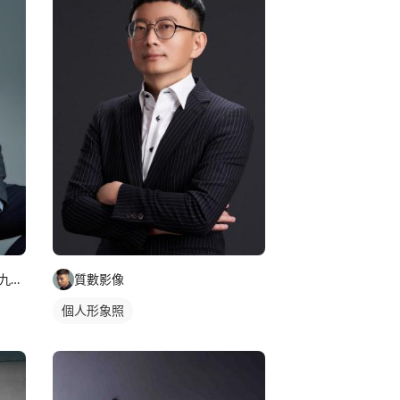
JimmySsuching LI 零九三一一九零零零七 ＞J
質數影像
個人形象照