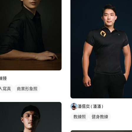
陳臻
人寫真
商業形象照
潘儒奕 ( 潘潘 )
教練照
健身教練
私人健身教練