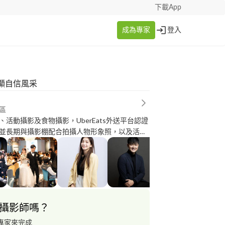
下載App
成為專家
登入
顯自信風采
區
、活動攝影及食物攝影，UberEats外送平台認證
並長期與攝影棚配合拍攝人物形象照，以及活動
影等。
攝影師嗎？
專家來完成