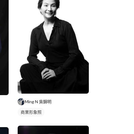
Ming N 吳錦明
商業形象照