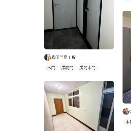
鑫田門窗工程
木門
房間門
房間木門
木