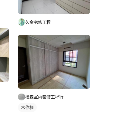
久金宅修工程
樸森室內裝修工程行
木作櫃