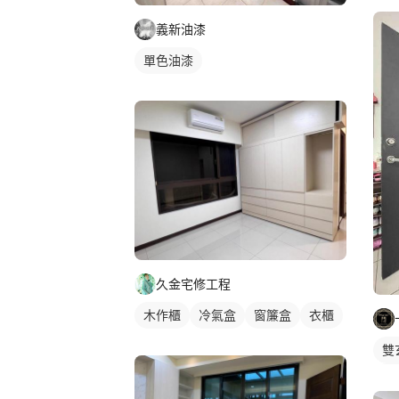
義新油漆
單色油漆
久金宅修工程
木作櫃
冷氣盒
窗簾盒
衣櫃
雙
隔