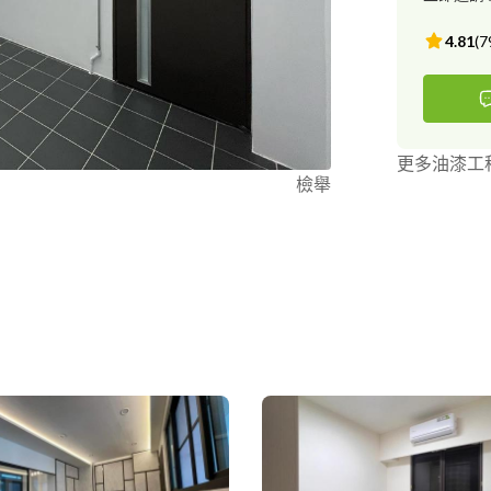
4.81
(
7
更多油漆工
檢舉