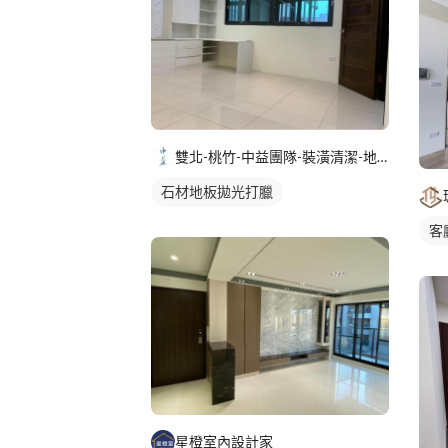
雙北-桃竹-中益團隊-裝潢清潔-地板防滑-居家鍍膜
石材地板拋光打臘
客
星橙室內設計家