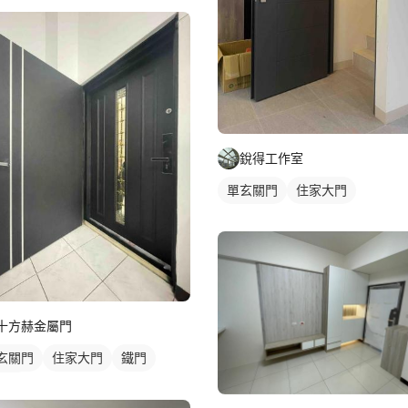
銳得工作室
單玄關門
住家大門
十方赫金屬門
玄關門
住家大門
鐵門
音門