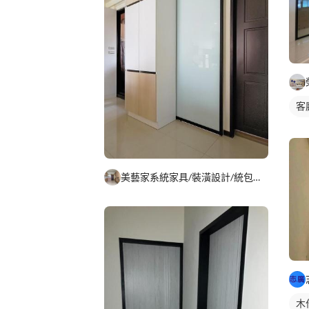
客
間
美藝家系統家具/裝潢設計/統包服務
木