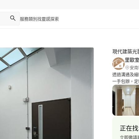
服務類別
找靈感
探索
現代建築光
里歐
安南
透過溝通及繪
一手包辦，定
況。 不論是新屋裝潢，還是局部修繕、老屋翻修、店面裝潢，
客製化家具，都是我們
主 以誠為本，用心傾聽， 堅守職人信念，給您安心的施工品
質。 有需求請直接來電聯絡， 不怕您比較，就怕你沒給自己選
擇我們的機會
正在找
立即邀請