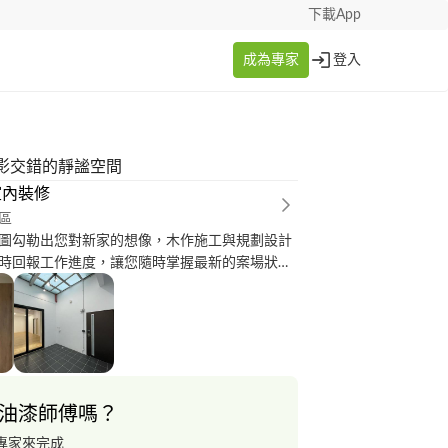
下載App
成為專家
登入
影交錯的靜謐空間
室內裝修
區
圖勾勒出您對新家的想像，木作施工與規劃設計
時回報工作進度，讓您隨時掌握最新的案場狀
的服務範圍。 服務區域:台南、嘉義 為
！
油漆師傅嗎？
專家來完成