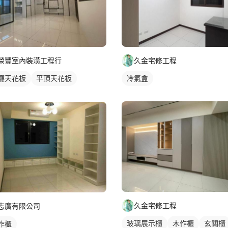
榮豐室內裝潢工程行
久金宅修工程
廳天花板
平頂天花板
冷氣盒
接天花板
久金宅修工程
志廣有限公司
玻璃展示櫃
木作櫃
玄關櫃
作櫃