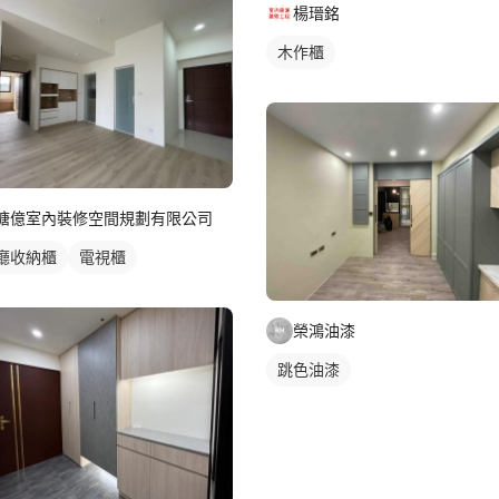
楊瑨銘
木作櫃
瑭億室內裝修空間規劃有限公司
廳收納櫃
電視櫃
榮鴻油漆
跳色油漆