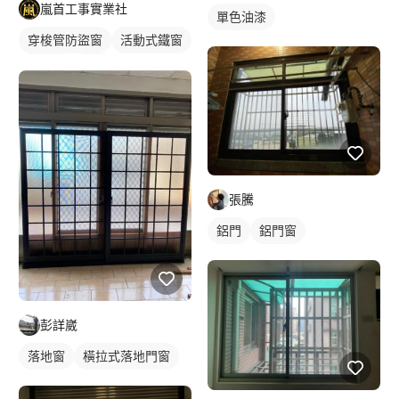
嵐首工事實業社
單色油漆
穿梭管防盜窗
活動式鐵窗
鋁門窗
鋁窗
張騰
鋁門
鋁門窗
彭詳崴
落地窗
橫拉式落地門窗