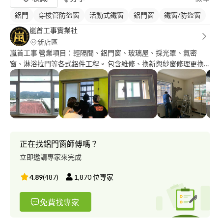
鋁門
穿梭管防盜窗
活動式鐵窗
鋁門窗
鐵窗/防盜窗
嵐首工事實業社
新店區
嵐首工事 營業項目：輕隔間、鋁門窗、玻璃屋、採光罩、氣密
窗、淋浴拉門等各式鋁件工程。 包含維修、換新與紗窗修理更換
等業務 歡迎來電詢問、免費到府丈量估價 ???搜尋 嵐首工事? 最新
消息與更多施工實例 歡迎點讚?、追蹤?、分享?
正在找鋁門窗師傅嗎？
立即邀請專家來完成
4.89
(
487
)
1,870
位專家
免費找專家