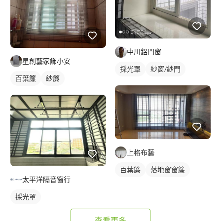
中川鋁門窗
星創藝家飾小安
採光罩
紗窗/紗門
百葉簾
紗簾
上格布藝
百葉簾
落地窗窗簾
太平洋隔音窗行
採光罩
查看更多