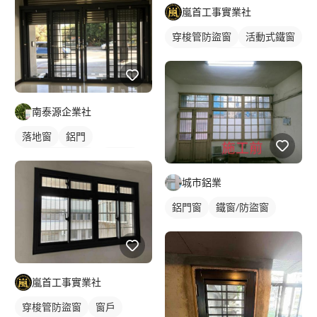
嵐首工事實業社
穿梭管防盜窗
活動式鐵窗
鋁門窗
鐵窗/防盜窗
鋁窗
陽台窗戶
南泰源企業社
落地窗
鋁門
橫拉式落地門窗
鋁門窗
玻璃鋁門
城市鋁業
鋁門窗
鐵窗/防盜窗
鋁窗
嵐首工事實業社
穿梭管防盜窗
窗戶