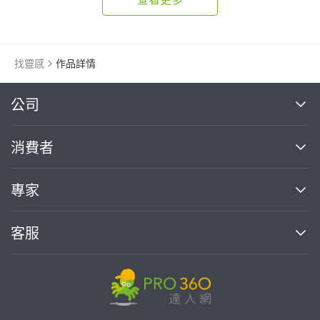
找靈感
作品詳情
繼續完成
公司
關於我們
消費者
找專家(0)
買服務(0)
媒體報導
買服務
專家
部落格
如何使用PRO360
加入我們
案件中心
客服
熱門服務
投資人關係
成為專家
所有服務
客服中心
合作提案
如何接案
價格行情
使用條款
聯絡我們
專家指南