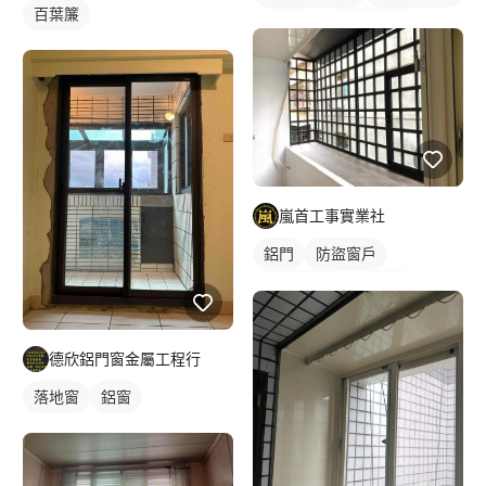
百葉簾
鋁門窗
鐵窗/防盜窗
嵐首工事實業社
鋁門
防盜窗戶
活動式鐵窗
鋁門窗
德欣鋁門窗金屬工程行
落地窗
鋁窗