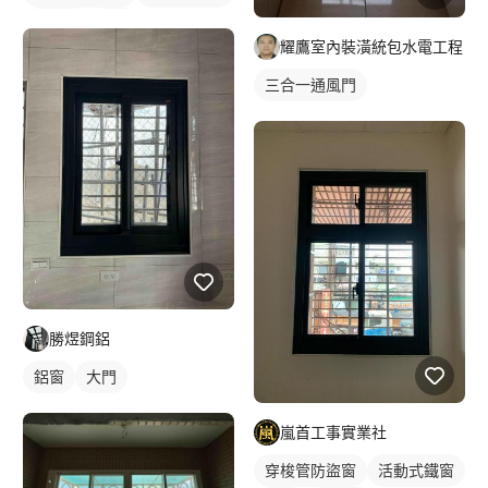
鋁門窗
鋁窗
耀鷹室內裝潢統包水電工程
三合一通風門
勝煜鋼鋁
鋁窗
大門
嵐首工事實業社
穿梭管防盜窗
活動式鐵窗