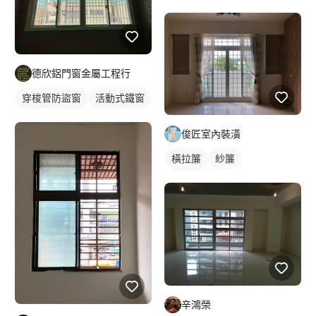
窗戶
鋁門窗
鐵窗/防盜窗
鋁窗
德欣鋁門窗金屬工程行
穿梭管防盜窗
活動式鐵窗
鋁窗
鐵窗/防盜窗
俊匠室內裝潢
橫拉簾
紗簾
落地窗窗簾
辛鴻榮