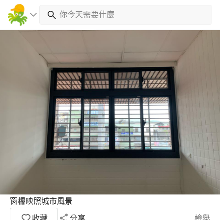
窗櫺映照城市風景
收藏
分享
檢舉