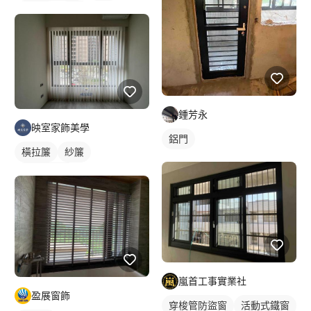
鋁門窗
鋁窗
鍾芳永
映室家飾美學
鋁門
橫拉簾
紗簾
落地窗窗簾
嵐首工事實業社
盈展窗飾
穿梭管防盜窗
活動式鐵窗