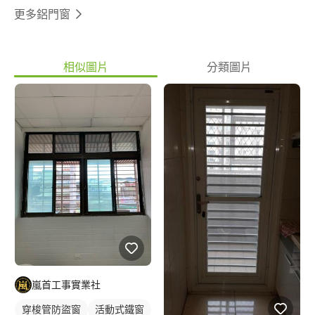
更多鋁門窗
相似圖片
分類圖片
嵐首工事實業社
穿梭管防盜窗
活動式鐵窗