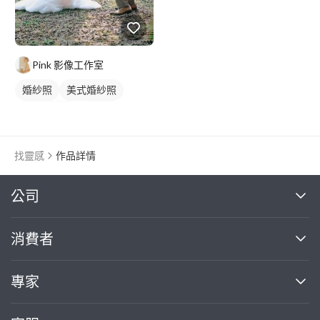
Pink 影像工作室
婚紗照
美式婚紗照
韓式婚紗照
情侶照
情侶婚紗照
情侶藝術照
類婚紗
找靈感
作品詳情
繼續完成
公司
關於我們
消費者
找專家(0)
買服務(0)
媒體報導
買服務
專家
部落格
如何使用PRO360
加入我們
案件中心