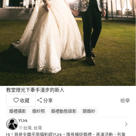
教堂燈光下牽手漫步的新人
收藏
分享
檢舉
婚禮攝影
婚紗照
婚禮動態錄影
類婚紗
YUrk
台灣, 台灣
Hi！我是全職平面攝影師YUrk。擅長捕捉婚禮、表演活動、形象