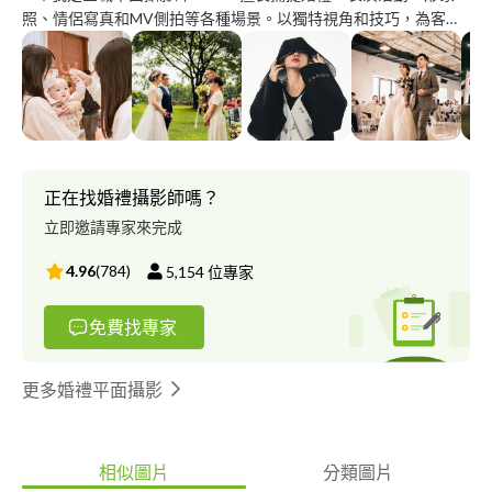
照、情侶寫真和MV側拍等各種場景。以獨特視角和技巧，為客戶
打造精彩影像作品。無論是重要時刻還是日常生活，都致力於捕捉
生活中的美好瞬間，讓回憶永存。期待與您合作，共同創造難忘的
影像故事。
正在找婚禮攝影師嗎？
立即邀請專家來完成
4.96
(
784
)
5,154
位專家
免費找專家
更多婚禮平面攝影
相似圖片
分類圖片