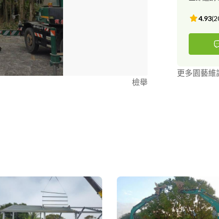
4.93
(
2
更多園藝維
檢舉