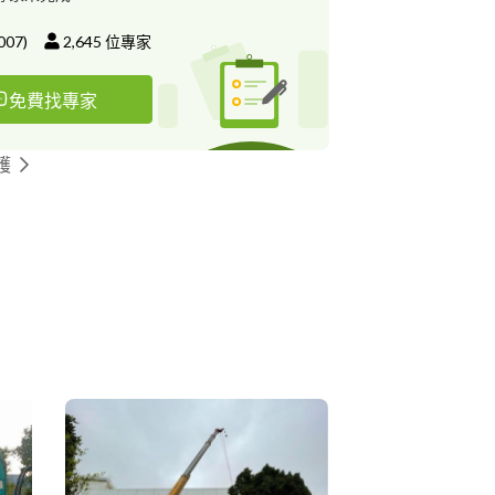
007
)
2,645
位專家
免費找專家
護