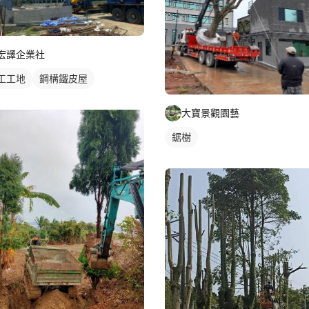
宏譯企業社
工工地
鋼構鐵皮屋
大寶景觀園藝
鋸樹