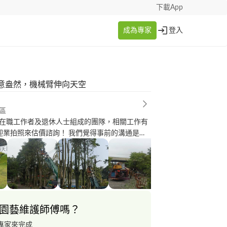
下載App
成為專家
登入
意盎然，機械臂伸向天空
區
在職工作者及退休人士組成的團隊，相關工作有
迎業拍照來估價諮詢！ 我們覺得事前的溝通是必
程度影響著價格...)；施工前後拍照可以保障雙方爭
不重量絕不任意加時、浪費彼此時間，所以在約
成說好的事很重要...按慣例是兩人一組，一起上
合作會比單打獨鬥更有效率！歡迎業主在旁指
園藝維護師傅嗎？
專家來完成