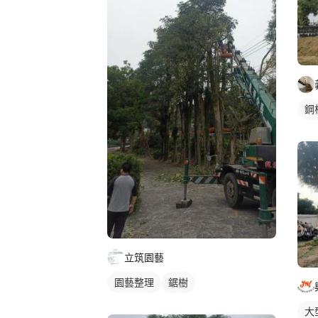
鋼
立筑園藝
園藝整理
鋸樹
大