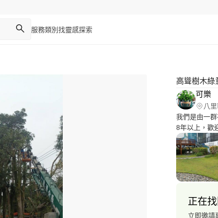
服務類別
找靈感
探索
高聳樹木綠
可樂
八里
我們是由一群
8年以上，歡
要的(範圍、
議，我們重質
定的時間內完
工，因為團隊
導！
正在找
立即邀請