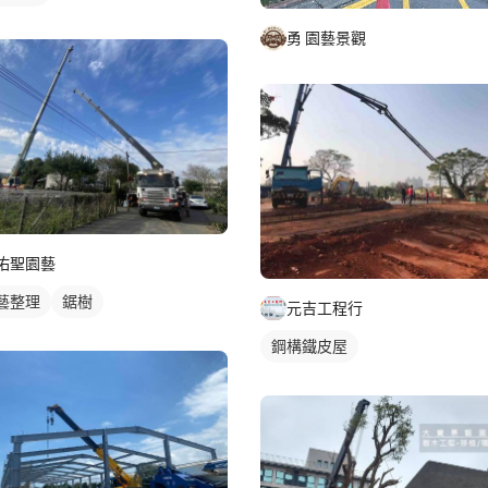
勇 園藝景觀
佑聖園藝
藝整理
鋸樹
元吉工程行
鋼構鐵皮屋