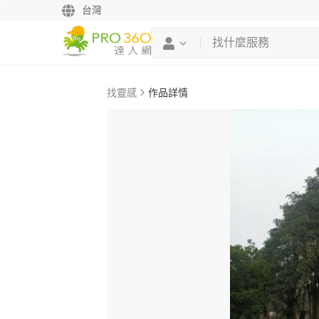
台灣
找靈感
作品詳情