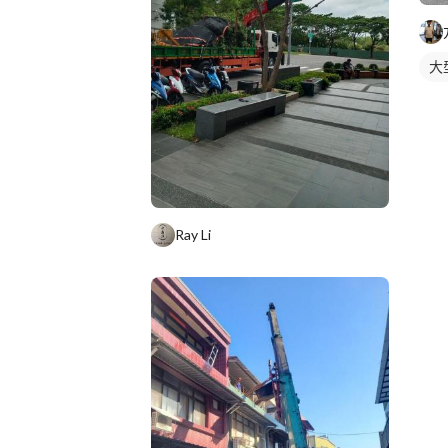
大
Ray Li