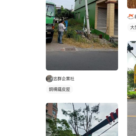
大
岦群企業社
鋼構鐵皮屋