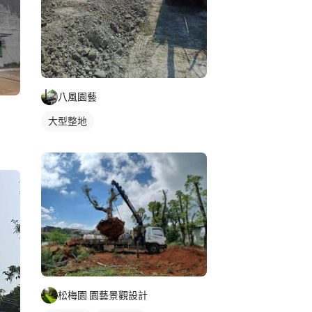
八風園藝
大型整地
松梅園 園藝景觀設計