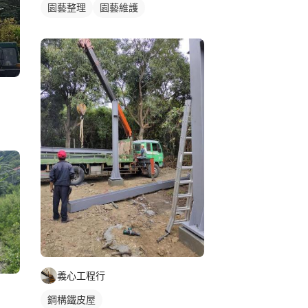
園藝整理
園藝維護
義心工程行
鋼構鐵皮屋