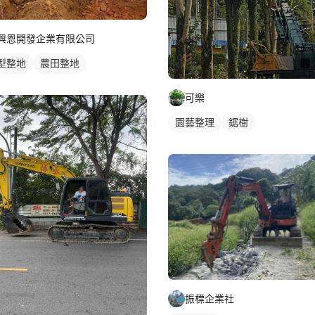
興恩開發企業有限公司
型整地
農田整地
可樂
園藝整理
鋸樹
振標企業社