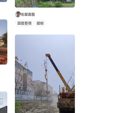
佑聖園藝
園藝整理
鋸樹