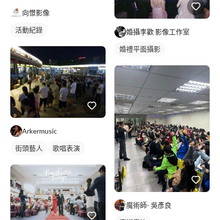
向憬影像
活動紀錄
婚攝李歡 影像工作室
婚禮平面攝影
Arkermusic
街頭藝人
歌唱表演
魔術師- 吳彥良