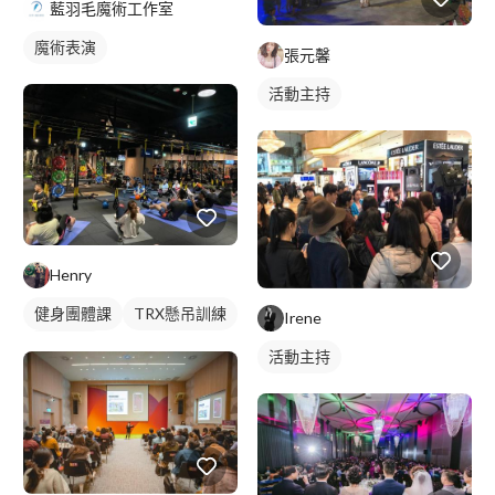
交流。 景文科大十校聯展。 桃園南亞技術學院音樂發表會表演。
藍羽毛魔術工作室
比賽：新北市閃亮歌星唱歌比賽優勝、醒吾科技大學全校歌唱大賽
魔術表演
第四名、第八名，資訊管理系會歌唱比賽第一名。醒吾科技大學音
張元馨
樂大賽第三名、醒吾科技大學才藝比賽第二名。 駐唱：天秤座民
活動主持
歌餐廳、十二Monkey 、Cheers美式餐廳、酒堡異站、The Scope
咖啡廳、Win House 無國界料理餐廳、福朋喜來登大飯店、悠默饗
響 展演咖啡廳、環球A8、A9、A19 、土城日月光廣場、無名
Bar、黃悶雞米飯(力行店)、WINI葡萄餐酒館、湛藍小館
Henry
健身團體課
TRX懸吊訓練
Irene
健身環境
活動主持