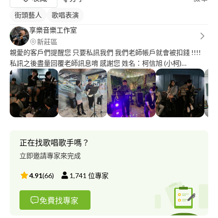
街頭藝人
歌唱表演
享樂音樂工作室
新莊區
親愛的客戶們提醒您 只要私訊我們 我們老師帳戶就會被扣錢 !!!!
私訊之後盡量回覆老師訊息唷 感謝您 姓名：柯信旭 (小柯)
IG:may302900 任何課程進度都可依學員喜好做調整 ?家教、 學校
社團 ?吉他、烏克、唱歌 器材買賣、租借 ?表演、駐唱、商演 歌手
合作、餐廳駐點合作 ?歡迎合作洽詢? 提供國小、國中、高中、大
學 教學課程 社團、團班、線上教學課程等 也有提供樂器配件買賣
相關諮詢 教學經歷： 社團： 醒吾高中吉他社社長 醒吾科技大學吉
他社社長、顧問。 醒吾國中吉他社課指導老師。 醒吾高中吉他社
課指導老師。 醒吾科技大學吉他社團指導老師。 黎民科技大學吉
正在找歌唱歌手嗎？
他社社團指導老師。 福營國中吉他社指導老師。 享樂音樂工作室
立即邀請專家來完成
吉他老師、烏克麗麗老師。 教室： 星韻音樂教室吉他老師、烏克
麗麗老師。 佳韻音樂教室吉他老師、烏克麗麗老師。 享樂音樂教
4.91
(
66
)
1,741
位專家
室吉他、烏克麗麗老師。 弦韻音樂教室吉他、烏克麗麗老師。 五
股音樂教室 吉他老師、烏克麗麗老師。 新莊音樂家音樂教室 吉他
免費找專家
老師、烏克麗麗老師。 YAMAHA音樂教室 吉他老師、烏克麗麗老
師。 采樂音樂教室 吉他老師、烏克麗麗老師。 發掘音樂教室 吉他