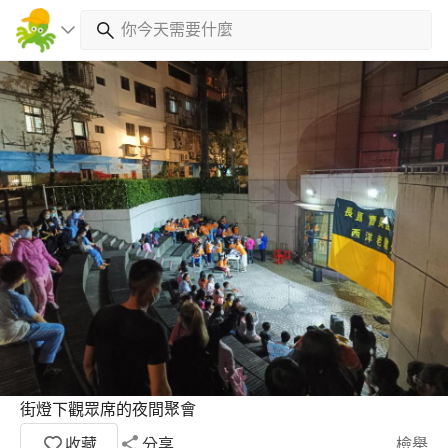
街燈下觀眾席的夜間聚會
收藏
分享
檢舉