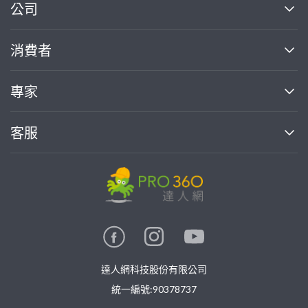
繼續完成
公司
關於我們
消費者
找專家(0)
買服務(0)
媒體報導
買服務
專家
部落格
如何使用PRO360
加入我們
案件中心
客服
熱門服務
投資人關係
成為專家
所有服務
客服中心
合作提案
如何接案
價格行情
使用條款
聯絡我們
專家指南
專家目錄
信任與保障
推廣服務
在地專家推薦
隱私權政策
卓越專家
達人網科技股份有限公司
關鍵字搜尋
公告
特約專家
統一編號:90378737
專業知識