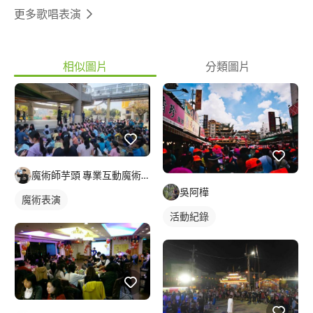
老師、烏克麗麗老師。 曼波魚音樂教室吉他老師、烏克麗麗老
更多歌唱表演
師。 發掘音樂教室 吉他老師、烏克麗麗老師。 林口米特才藝中心
吉他老師、烏克麗麗老師。 團班： 東林社區才藝團班 星洲社區才
藝團班 樹林救國團終身學習中心 蘆洲救國團終身學習中心 林口龜
相似圖片
分類圖片
山丞格幼兒園 新莊奧斯汀美語補習班 板橋何佳仁文教美語中心 點
亮教育 表演經歷： 林口國賓昕境廣場演出。 林口Outlet演出。 世
大運林口運動公園迎賓嘉年華演出。 萬華區馬場町 瘋草根表演。
醒吾高中愛校園遊會演出。 醒吾高中畢業典禮演出。 宜蘭礁溪溫
泉校外演出表演。 板橋區435藝文特區白沙音樂節。 林口區老人關
愛聯福活動中心表演。 星韻音樂教室成果發表音樂會。 沅怡築音
樂成果發表會。 音樂家音樂教室成果發表會。 桃園安麗生涯規劃
魔術師芋頭 專業互動魔術表演
營表演。 2013微型創業鳳凰 北區成果發表會。 台北華山藝文特區
吳阿樺
展演。 醒吾高中第三、四、五、六屆吉他社畢業成果展。 東林社
魔術表演
區帶動老人關愛演出。 桃園幸福國中園遊會演出。 林口區大崗國
活動紀錄
中校慶演出。 林口區崇林國中校慶演出。 林口區龜山國中校慶演
出。 旗竿湖農場竹筍節音樂饗宴。 大學表演經歷： 醒吾科大金牌
麥克風唱歌大賽。 動態金蛋獎比賽。 黎民技術學院成果發表展演
出。 德霖技術學院街頭藝人表演。 龍華科技大學五校聯展。 苗栗
縣五校聯合展演。 愛在新莊園遊會表演。 愛在林口園遊會表演。
景文科大台北技專院英語歌唱比賽。 台北院區大專院校九校聯展