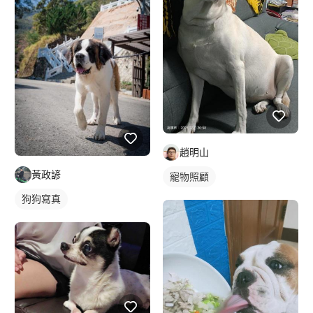
趙明山
黃政諺
寵物照顧
狗狗寫真