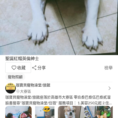
聖誕紅帽英倫紳士
收藏
分享
檢舉
寵物照顧
珈寶貝寵物澡堂/旅館
大寮區
珈寶貝寵物澡堂/旅館座落於高雄市大寮區 零玖叁巴叁伍巴叁貳溜
臉書搜尋“珈寶貝寵物澡堂/住宿“ 服務項目： 1.美容250元起 2.住宿
300元起，不關籠，冷暖氣供應 3.安親 沒有百萬裝潢，沒有百坪空
間，但提供毛孩子百分兩百的關懷，歡迎大家來體驗?