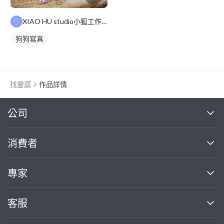
XIAO HU studio小狐工作室
狗狗寫真
找靈感
作品詳情
繼續完成
公司
關於我們
消費者
找專家(0)
買服務(0)
媒體報導
買服務
專家
部落格
如何使用PRO360
加入我們
案件中心
客服
熱門服務
投資人關係
成為專家