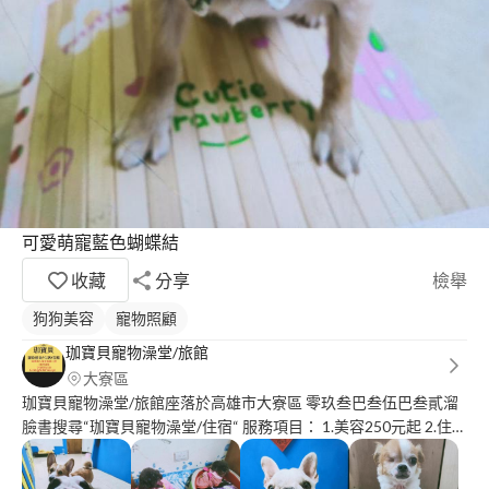
可愛萌寵藍色蝴蝶結
收藏
分享
檢舉
狗狗美容
寵物照顧
珈寶貝寵物澡堂/旅館
大寮區
珈寶貝寵物澡堂/旅館座落於高雄市大寮區 零玖叁巴叁伍巴叁貳溜
臉書搜尋“珈寶貝寵物澡堂/住宿“ 服務項目： 1.美容250元起 2.住宿
300元起，不關籠，冷暖氣供應 3.安親 沒有百萬裝潢，沒有百坪空
間，但提供毛孩子百分兩百的關懷，歡迎大家來體驗?