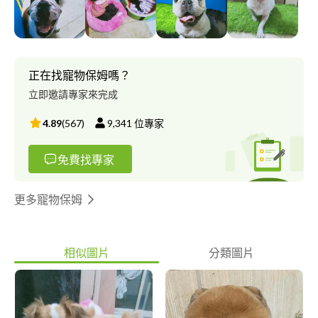
正在找寵物保姆嗎？
立即邀請專家來完成
4.89
(
567
)
9,341
位專家
免費找專家
更多寵物保姆
相似圖片
分類圖片