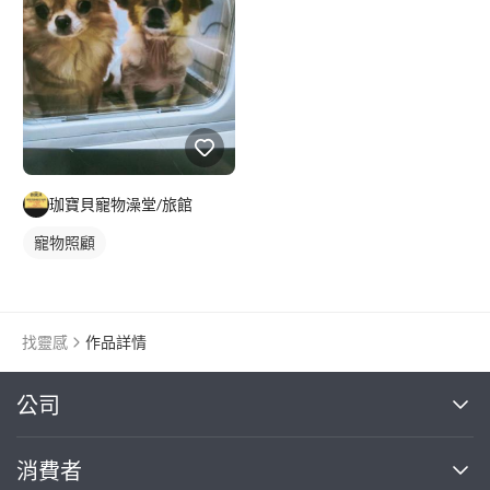
珈寶貝寵物澡堂/旅館
寵物照顧
找靈感
作品詳情
繼續完成
公司
關於我們
消費者
找專家(0)
買服務(0)