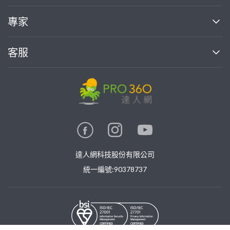
媒體報導
買服務
專家
部落格
如何使用PRO360
加入我們
案件中心
客服
熱門服務
投資人關係
成為專家
所有服務
客服中心
合作提案
如何接案
價格行情
使用條款
聯絡我們
專家指南
專家目錄
信任與保障
推廣服務
在地專家推薦
隱私權政策
卓越專家
達人網科技股份有限公司
關鍵字搜尋
公告
特約專家
統一編號:90378737
專業知識
勞健保專區
問專家
新手攻略