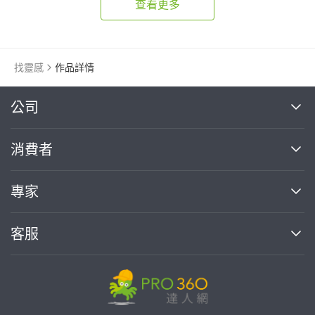
查看更多
找靈感
作品詳情
繼續完成
公司
關於我們
消費者
找專家(0)
買服務(0)
媒體報導
買服務
專家
部落格
如何使用PRO360
加入我們
案件中心
客服
熱門服務
投資人關係
成為專家
所有服務
客服中心
合作提案
如何接案
價格行情
使用條款
聯絡我們
專家指南