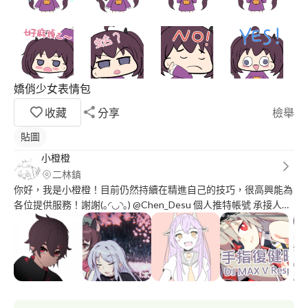
嬌俏少女表情包
收藏
分享
檢舉
貼圖
小橙橙
二林鎮
你好，我是小橙橙！目前仍然持續在精進自己的技巧，很高興能為
各位提供服務！謝謝(｡◜◡◝｡) @Chen_Desu 個人推特帳號 承接人物
插畫、頭像繪製、LINE貼圖、個人影音頻道貼圖製作 個人偏好風
格為日系、Q版、可愛、簡約風格