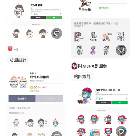
Fh
貼圖設計
阿喬@禧創圖像
貼圖設計