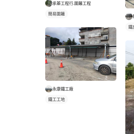
承蓁工程行.圍籬工程
簡易圍籬
鐵
永康鐵工廠
鐵工工地