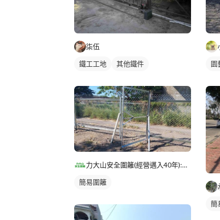
柒伍
鐵工工地
其他鐵件
園
力大山安全圍籬(經營邁入40年):苗栗新竹台中以北工地甲種圍籬工程
簡易圍籬
簡