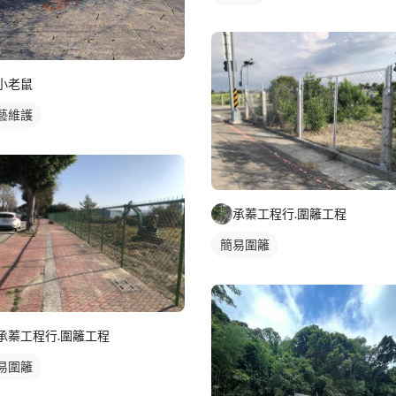
小老鼠
藝維護
承蓁工程行.圍籬工程
簡易圍籬
承蓁工程行.圍籬工程
易圍籬