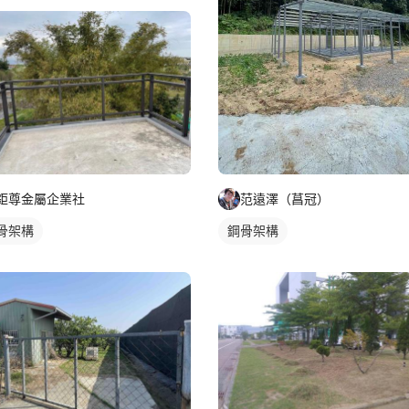
鉅尊金屬企業社
范遠澤（菖冠）
骨架構
鋼骨架構