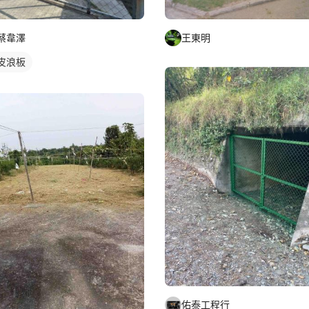
蔡韋澤
王東明
皮浪板
佑泰工程行