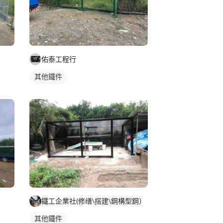
佑泰工程行
其他鐵件
鐵工企業社(修缮\搭建\鋼構型鋼）
其他鐵件