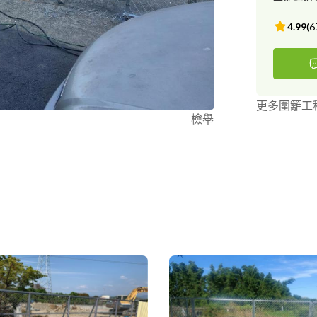
4.99
(
6
更多圍籬工
檢舉