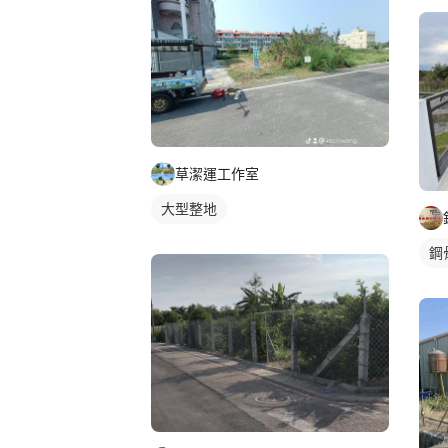
草潔運工作室
大型整地
鋼