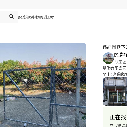
服務類別
找靈感
探索
鐵網圍籬下
閤勝
東區
閤勝有限公司
至上?專業態
構補強— —油漆、壁癌、
工程{H鋼構} 
養。 (4)屋
新 (6)工地
桿，鍛造門窗
屋，鋼構工程
正在找
司， 擁有豐
立即邀請