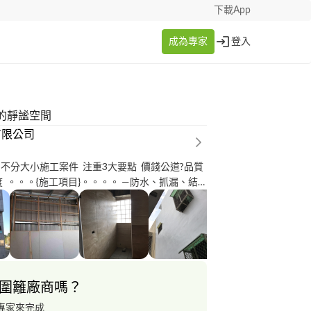
下載App
成為專家
登入
的靜謐空間
有限公司
 不分大小施工案件 注重3大要點 價錢公道?品質
度 。。。{施工項目}。。。。 —防水、抓漏、結
隔熱防鏽— （配合項目） (1)工廠擴建
(2)住家頂樓搭建工程{C型剛} (3)屋頂漏水修繕保
簷浪板老舊拆除 (5)陽台窗戶屋外雨遮PVC板破損更
圍離施工工程 (7)其他項目：各式不繡鋼門窗，欄
，遮雨棚 ，各式室內裝潢鐵件，採光罩，鐵皮
製作設計、木作裝潢、老屋翻修、專業工程公
圍籬廠商嗎？
富經驗，價格絕對合理！
專家來完成