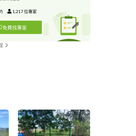
7
)
1,217
位專家
免費找專家
程