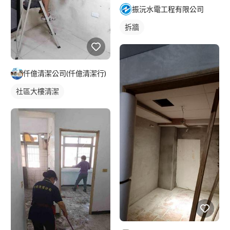
振沅水電工程有限公司
拆牆
仟億清潔公司(仟億清潔行)
社區大樓清潔