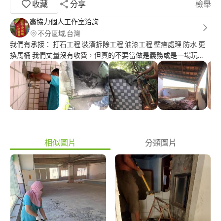
收藏
分享
檢舉
鑫協力個人工作室洽詢
不分區域,台灣
我們有承接： 打石工程 裝潢拆除工程 油漆工程 壁癌處理 防水 更
換馬桶 我們丈量沒有收費，但真的不要當做是義務或是一場玩
笑，我們也是花了自己的時間，去免費幫大家服務 相信每一間公
司都是如此 也千萬別覺得丈量收費是一件不合理的事情 收費=合理
不收費=服務 畢竟現場要看過，了解需求才能更準確報價 我並不相
信看到別的廠商的估價表，就能知道現場長什麼樣，五金及材料和
施工品質怎麼樣 您可以不找我做沒關係，直接說一聲我都會謝謝
您！ 可別討論完，預約丈量後直接消失！ 甚至還問我幾個人會
去……更讓紀煇擔心，如果我自己去案場丈量是否也多了一個風險
在！ 約定好，也等同於我要排開所有工作，並且我也需要詢問孩
相似圖片
分類圖片
子是否有人可以顧！ 我是來接工作的，不是來開玩笑的 大家都是
花時間處理案子，請將心比心！ 不要隱藏電話不接受這種案子