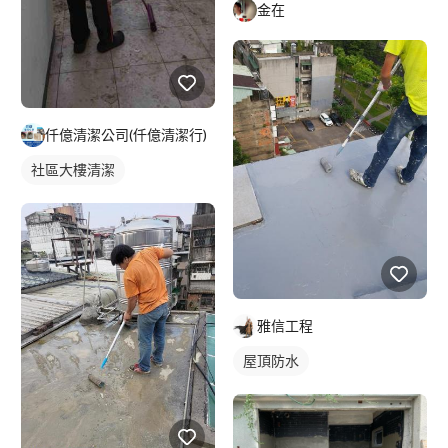
金在
仟億清潔公司(仟億清潔行)
社區大樓清潔
雅信工程
屋頂防水