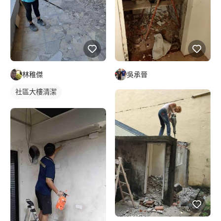
林稚傑
吳承晉
社區大樓清潔