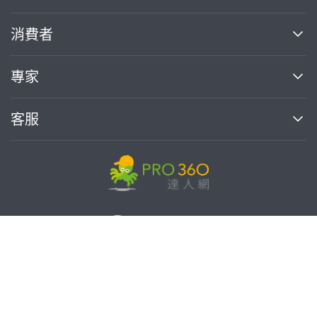
關於我們
消費者
找專家(0)
買服務(0)
媒體報導
買服務
專家
部落格
如何使用PRO360
加入我們
案件中心
客服
熱門服務
投資人關係
成為專家
所有服務
客服中心
合作提案
如何接案
價格行情
使用條款
聯絡我們
專家指南
專家目錄
信任與保障
推廣服務
在地專家推薦
隱私權政策
免費找專家
卓越專家
達人網科技股份有限公司
關鍵字搜尋
公告
特約專家
統一編號:90378737
專業知識
勞健保專區