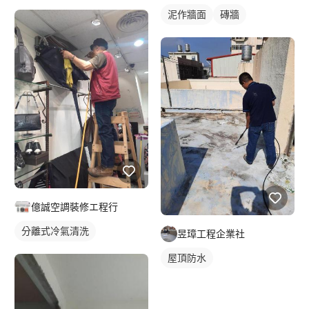
泥作牆面
磚牆
億誠空調裝修エ程行
分離式冷氣清洗
昱璋工程企業社
屋頂防水