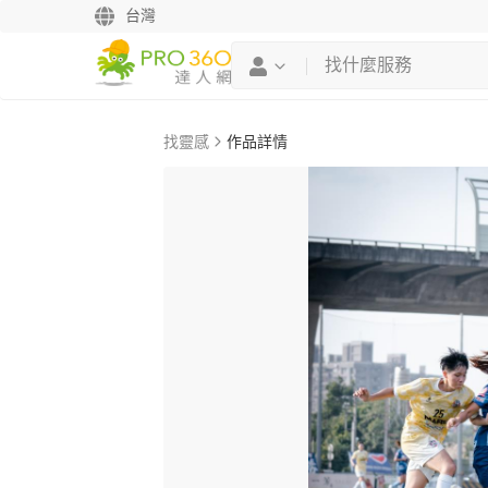
台灣
找靈感
作品詳情