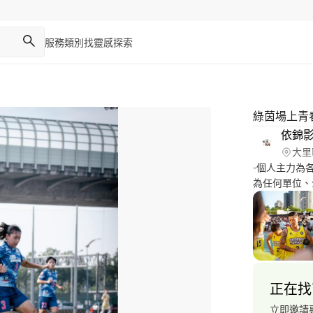
服務類別
找靈感
探索
綠茵場上青
依錦
大里
-個人主力為
為任何單位、
富的影片製作
中影片製作界
較大團隊，以
的行銷想法。
正在找
立即邀請