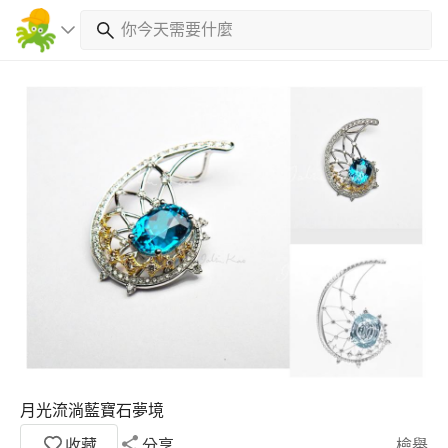
月光流淌藍寶石夢境
收藏
分享
檢舉