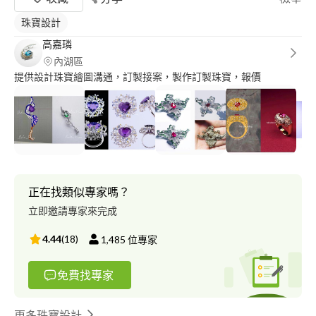
珠寶設計
高嘉璘
內湖區
提供設計珠寶繪圖溝通，訂製接案，製作訂製珠寶，報價
正在找類似專家嗎？
立即邀請專家來完成
4.44
(
18
)
1,485
位專家
免費找專家
更多珠寶設計