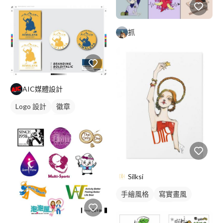
抓
AIC媒體設計
Logo 設計
徽章
日式商標
黃色
Silksi
手繪風格
寫實畫風
繪畫風格
插畫