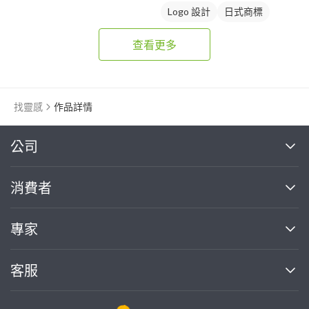
Logo 設計
日式商標
查看更多
找靈感
作品詳情
繼續完成
公司
關於我們
消費者
找專家(0)
買服務(0)
媒體報導
買服務
專家
部落格
如何使用PRO360
加入我們
案件中心
客服
熱門服務
投資人關係
成為專家
所有服務
客服中心