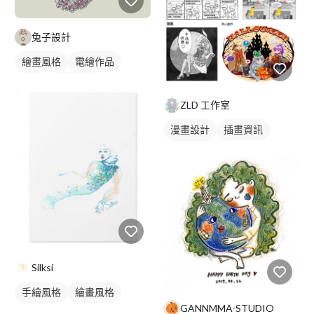
兔子設計
繪畫風格
電繪作品
插畫
人物插畫
ZLD 工作室
漫畫設計
插畫資訊
角色設計資訊
Silksi
手繪風格
繪畫風格
GANNMMA∙STUDIO
寫實畫風
插畫