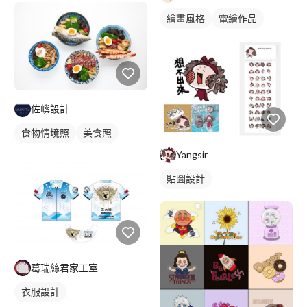
繪畫風格
電繪作品
插畫畫作
可愛畫風
插畫
佐嶼設計
食物情境照
美食照
Yangsir
貼圖設計
葛瑞絲君家工室
衣服設計