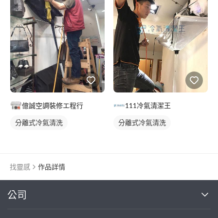
億誠空調裝修エ程行
111冷氣清潔王
分離式冷氣清洗
分離式冷氣清洗
找靈感
作品詳情
繼續完成
公司