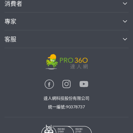
關於我們
消費者
找專家(0)
買服務(0)
媒體報導
買服務
專家
部落格
如何使用PRO360
加入我們
案件中心
客服
熱門服務
投資人關係
成為專家
所有服務
客服中心
合作提案
如何接案
價格行情
使用條款
聯絡我們
專家指南
專家目錄
信任與保障
推廣服務
在地專家推薦
隱私權政策
卓越專家
達人網科技股份有限公司
關鍵字搜尋
公告
特約專家
統一編號:90378737
專業知識
勞健保專區
問專家
新手攻略