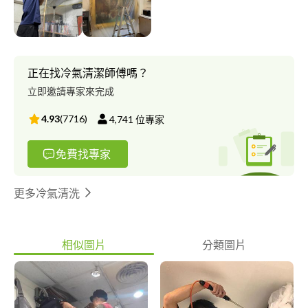
正在找冷氣清潔師傅嗎？
立即邀請專家來完成
4.93
(
7716
)
4,741
位專家
免費找專家
更多冷氣清洗
相似圖片
分類圖片