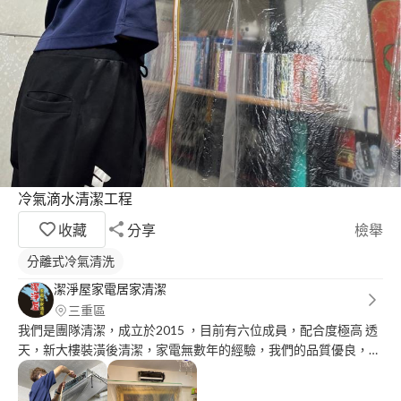
冷氣滴水清潔工程
收藏
分享
檢舉
分離式冷氣清洗
潔淨屋家電居家清潔
三重區
我們是團隊清潔，成立於2015 ，目前有六位成員，配合度極高 透
天，新大樓裝潢後清潔，家電無數年的經驗，我們的品質優良，雖
然單價比起其他廠商略高 但是我們的服務態度絕對會讓顧客滿
意。