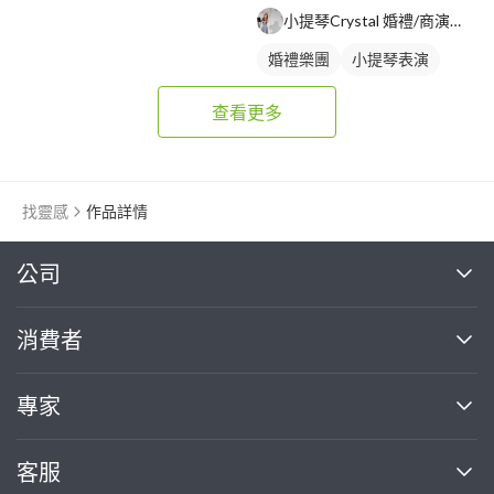
小提琴Crystal 婚禮/商演樂手/音樂家教/語言家教
婚禮樂團
小提琴表演
查看更多
找靈感
作品詳情
繼續完成
公司
關於我們
消費者
找專家(0)
買服務(0)
媒體報導
買服務
專家
部落格
如何使用PRO360
加入我們
案件中心
客服
熱門服務