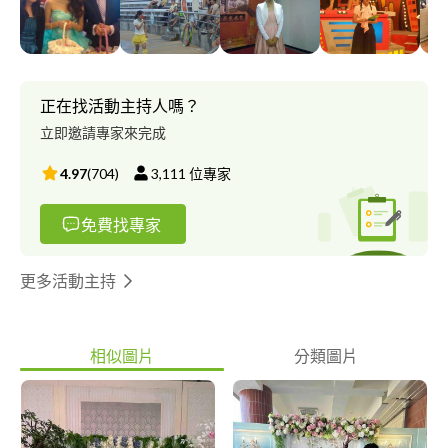
視配樂.電視廣告、唱片流行音樂等 配音兼職 3年 劇場演員.電視劇
演員 合作過的劇團： 鞋子兒童實驗劇團、蘋果劇團、果陀劇團、
如果兒童劇團、九歌兒童劇團、杯子劇團 電視劇： 大愛電視台：
幸福時光、竹音深處、醫世情 其他：惡作劇之吻
正在找活動主持人嗎？
立即邀請專家來完成
4.97
(
704
)
3,111
位專家
免費找專家
更多活動主持
相似圖片
分類圖片