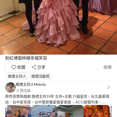
粉紅禮服映襯幸福笑容
收藏
分享
檢舉
婚禮主持人
婚禮活動照
婚禮主持人Melody
西屯區
跨界音樂與戲劇 婚禮主持10年 主持+企劃 六福皇宮、台北晶華酒
店、台中星享道、台中豐原儷宴婚宴會館 、ACO甜蜜列車、
BONBON WEDDING 長期配合婚禮主持人 作曲編曲17年
http://www.streetvoice.com/fjunakashi 作品涵蓋：劇場.商演.電