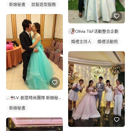
新娘秘書
妝髮造型服務
Olivia T&F活動整合企劃
婚禮主持人
婚禮活動照
S.V. 創意時尚團隊 新娘秘書/半永久紋繡/皮膚管理/整體
新娘秘書