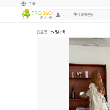
台灣
找靈感
作品詳情