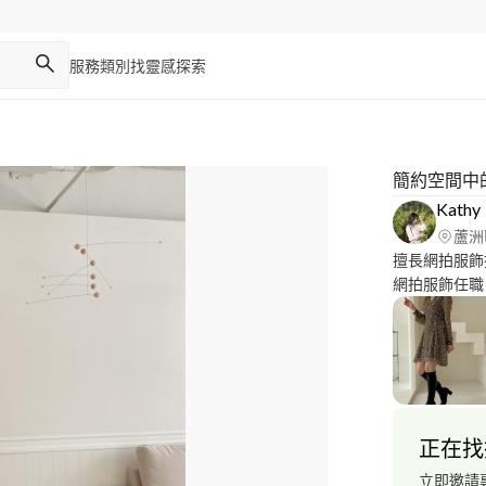
服務類別
找靈感
探索
簡約空間中
Kathy
蘆洲
擅長網拍服飾攝
網拍服飾任職
系、日系、 
案連結） 多
論想拍攝的風格與細節☺️ ·自
擅長拍攝各式
正在找
立即邀請