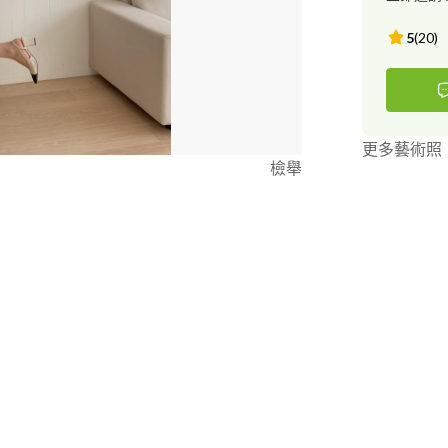
5
(
20
)
更多藝術照
檢舉