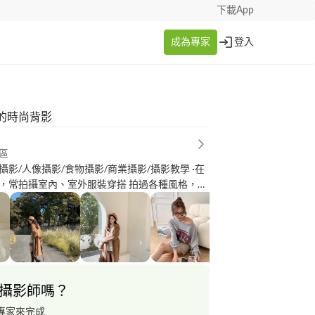
下載App
成為專家
登入
的時尚背影
區
影/人像攝影/食物攝影/商業攝影/攝影教學 ·在
，常拍攝室內、室外服裝穿搭 拍過各種風格，韓
美式休閒、戶外自然風格等 （可參考相簿、個人檔
用手機拍攝，也有自備相機可進行拍攝 歡迎一起討
己經營過一千多粉絲的美食帳號
甜點、熟食 也有自備道具，拍攝情境商品照 也曾
與商家合作拍攝 詳細可參考個人檔案連結? ·經常進行後製修圖
攝影師嗎？
專家來完成