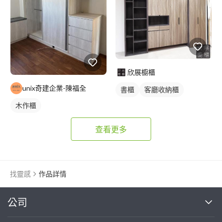
欣展櫥櫃
unix奇建企業-陳福全
書櫃
客廳收納櫃
木作櫃
查看更多
找靈感
作品詳情
繼續完成
公司