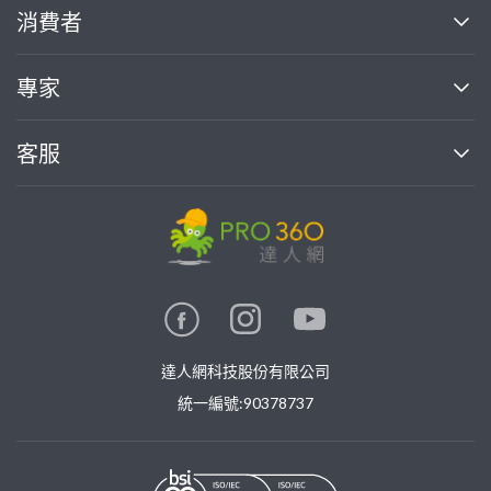
關於我們
消費者
找專家(0)
買服務(0)
媒體報導
買服務
專家
部落格
如何使用PRO360
加入我們
案件中心
客服
熱門服務
投資人關係
成為專家
所有服務
客服中心
合作提案
如何接案
價格行情
使用條款
聯絡我們
專家指南
專家目錄
信任與保障
推廣服務
在地專家推薦
隱私權政策
卓越專家
達人網科技股份有限公司
關鍵字搜尋
公告
特約專家
統一編號:90378737
專業知識
勞健保專區
問專家