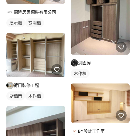
德曜居家櫥裝有限公司
展示櫃
玄關櫃
洪國緯
木作櫃
荷田裝修工程
廚櫃門
木作櫃
BY設計工作室