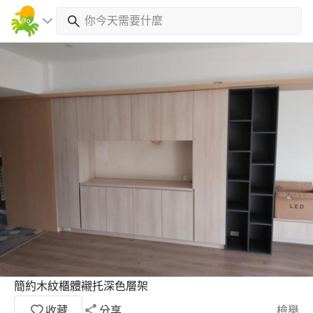
簡約木紋櫃體襯托深色層架
收藏
分享
檢舉