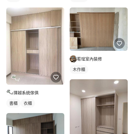
䒴珵室內裝修
木作櫃
擇越系統傢俱
書櫃
衣櫃