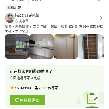
櫥櫃組裝
精品廚具.系統櫃
淡水區
廚具，系統櫃 到府丈量 規劃，製圖，報價 歡迎訂購 另有維修服務
零件，工資另計
正在找家具組裝師傅嗎？
立即邀請專家來完成
4.92
(
3446
)
2,552
位專家
免費找專家