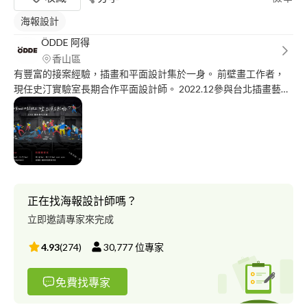
海報設計
ÖDDE 阿得
香山區
有豐富的接案經驗，插畫和平面設計集於一身。 前壁畫工作者，
現任史汀實驗室長期合作平面設計師。 2022.12參與台北插畫藝術
節，創立ÖDDE品牌，以ÖDDE的「變」利商店為主題展覽。 接案
精選： 1. 兩廳院-開放工作室-社群行銷插畫及主視覺 2. 桃園地景藝
術節-支線活動網頁插畫主視覺 3. New balance 活動banner、戶外
看板、網頁排版...等設計 4. 台灣教育科技展-視覺延伸互動裝置插
畫設計 5. 史汀實驗室-冬令營主視覺 6. 2022台灣科學節年會-主視
覺
正在找海報設計師嗎？
立即邀請專家來完成
4.93
(
274
)
30,777
位專家
免費找專家