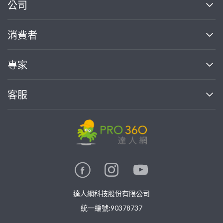
繼續完成
公司
關於我們
消費者
找專家(0)
買服務(0)
媒體報導
買服務
專家
部落格
如何使用PRO360
加入我們
案件中心
客服
熱門服務
投資人關係
成為專家
所有服務
客服中心
合作提案
如何接案
價格行情
使用條款
聯絡我們
專家指南
專家目錄
信任與保障
推廣服務
在地專家推薦
隱私權政策
卓越專家
達人網科技股份有限公司
關鍵字搜尋
公告
特約專家
統一編號:90378737
專業知識