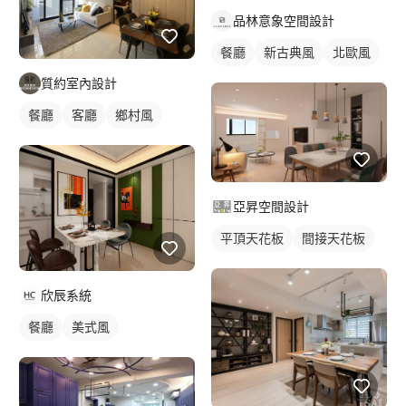
品林意象空間設計
餐廳
新古典風
北歐風
質約室內設計
餐廳
客廳
鄉村風
亞昇空間設計
平頂天花板
間接天花板
欣辰系統
餐廳
美式風