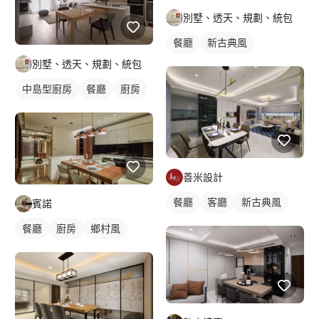
別墅、透天、規劃、統包
餐廳
新古典風
別墅、透天、規劃、統包
中島型廚房
餐廳
廚房
善米設計
餐廳
客廳
新古典風
賓諾
餐廳
廚房
鄉村風