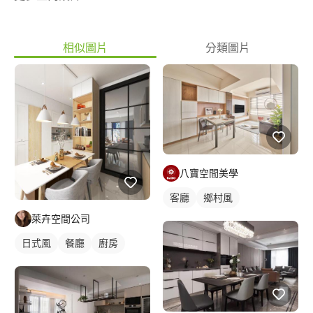
相似圖片
分類圖片
八寶空間美學
客廳
鄉村風
萊卉空間公司
日式風
餐廳
廚房