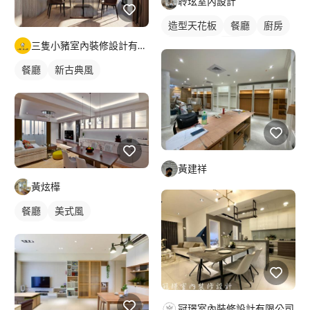
聆玹室內設計
造型天花板
餐廳
廚房
三隻小豬室內裝修設計有限公司
新古典風
吊燈
全室照明設計
餐廳
新古典風
客廳燈光設計
黃建祥
黃炫樺
餐廳
美式風
冠璟室內裝修設計有限公司