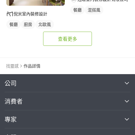
餐廳
混搭風
倪米室內裝修設計
餐廳
廚房
北歐風
查看更多
找靈感
作品詳情
繼續完成
公司
關於我們
消費者
找專家(0)
買服務(0)
媒體報導
買服務
專家
部落格
如何使用PRO360
加入我們
案件中心