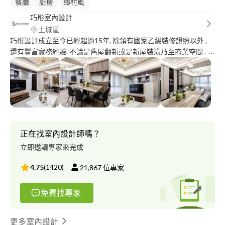
餐廳
廚房
鄉村風
巧彤室內設計
土城區
巧彤設計成立至今已經超過15年, 除領有國家乙級裝修證照以外 ,
還有豐富實務經驗. 不論是舊屋翻新或是新屋裝潢乃至商業空間 .
"品質"與"服務"是我們一貫的經營理念 .
正在找室內設計師嗎？
立即邀請專家來完成
4.75
(
1420
)
21,867
位專家
免費找專家
更多室內設計