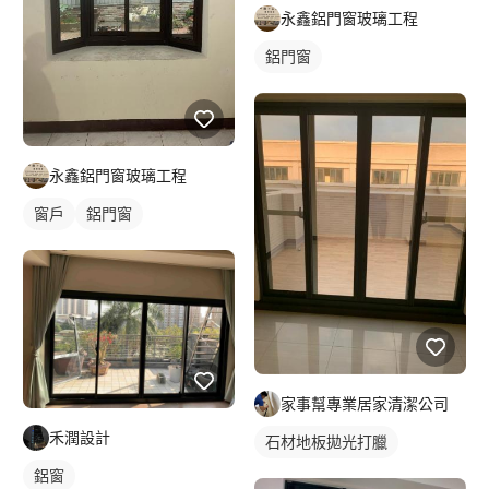
永鑫鋁門窗玻璃工程
鋁門窗
永鑫鋁門窗玻璃工程
窗戶
鋁門窗
家事幫專業居家清潔公司
禾潤設計
石材地板拋光打臘
鋁窗