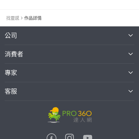
找靈感
作品詳情
繼續完成
公司
關於我們
消費者
找專家(0)
買服務(0)
媒體報導
買服務
專家
部落格
如何使用PRO360
加入我們
案件中心
客服
熱門服務
投資人關係
成為專家
所有服務
客服中心
合作提案
如何接案
價格行情
使用條款
聯絡我們
專家指南
專家目錄
信任與保障
推廣服務