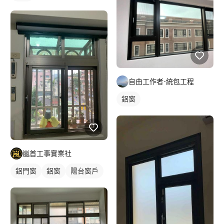
自由工作者-統包工程
鋁窗
嵐首工事實業社
鋁門窗
鋁窗
陽台窗戶