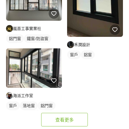
嵐首工事實業社
鋁門窗
鐵窗/防盜窗
禾潤設計
鋁窗
窗戶
鋁窗
海派工作室
窗戶
落地窗
鋁門窗
鋁門
玻璃鋁門
鋁窗
查看更多
陽台窗戶