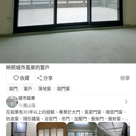
映照城市風景的窗戶
收藏
分享
檢舉
鋁門
窗戶
落地窗
鋁門窗
城市鋁業
鳳山區
在鋁業有3O年以上的經驗、專業於大門、氣密門窗、隔音門窗、
防盜窗、隱形鐵窗、浴室門、吊門、加壓門、藝術門、推射窗、百
葉窗、折紗、傳統大門及紗門、紗窗、採光罩各種鋁製品、設計和
維修、團隊提供最好的專業服務及品質、以符合業主的需求、也可