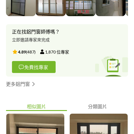
免費現場丈量設計和線上報價等服務
正在找鋁門窗師傅嗎？
立即邀請專家來完成
4.89
(
487
)
1,870
位專家
免費找專家
更多鋁門窗
相似圖片
分類圖片