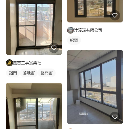
浡溙瑞有限公司
鋁窗
嵐首工事實業社
鋁門
落地窗
鋁門窗
玻璃鋁門