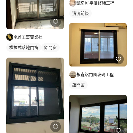
凱璟Kj 平價修繕工程
清洗前後
嵐首工事實業社
橫拉式落地門窗
鋁門窗
鋁門
玻璃鋁門
鋁窗
陽台窗戶
永鑫鋁門窗玻璃工程
鋁門窗