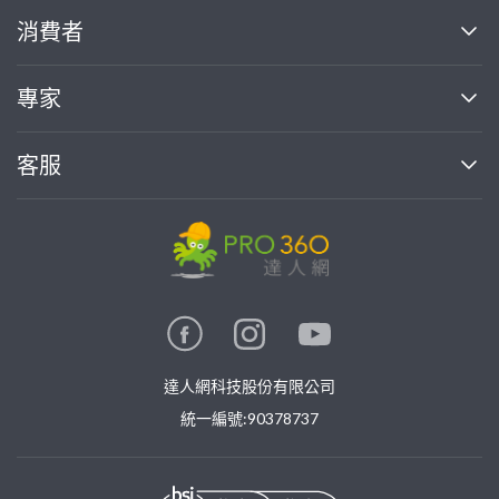
關於我們
消費者
找專家(0)
買服務(0)
媒體報導
買服務
專家
部落格
如何使用PRO360
加入我們
案件中心
客服
熱門服務
投資人關係
成為專家
所有服務
客服中心
合作提案
如何接案
價格行情
使用條款
聯絡我們
專家指南
專家目錄
信任與保障
推廣服務
在地專家推薦
隱私權政策
卓越專家
達人網科技股份有限公司
關鍵字搜尋
公告
特約專家
統一編號:90378737
專業知識
勞健保專區
問專家