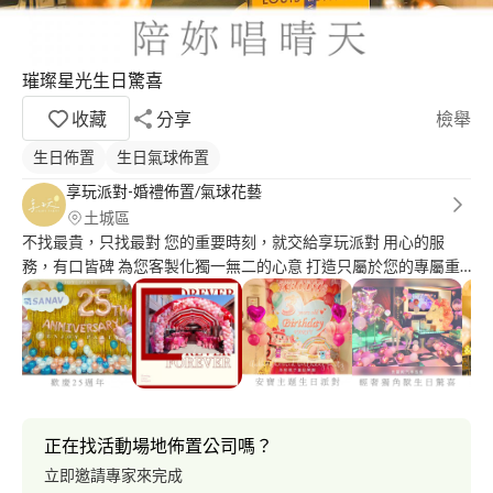
璀璨星光生日驚喜
收藏
分享
檢舉
生日佈置
生日氣球佈置
享玩派對-婚禮佈置/氣球花藝
土城區
不找最貴，只找最對 您的重要時刻，就交給享玩派對 用心的服
務，有口皆碑 為您客製化獨一無二的心意 打造只屬於您的專屬重
要時刻
正在找活動場地佈置公司嗎？
立即邀請專家來完成