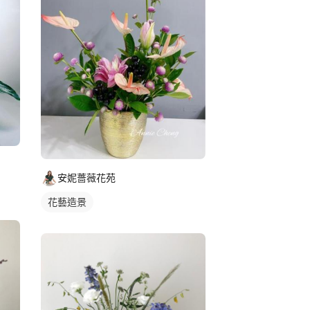
安妮薔薇花苑
花藝造景