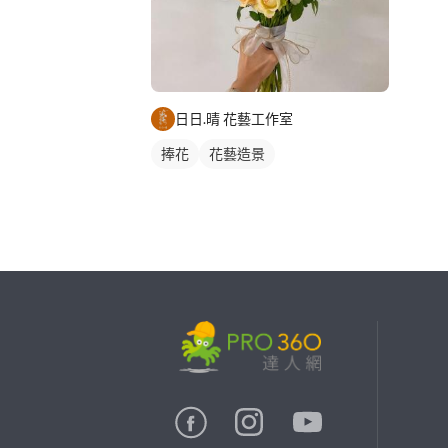
日日.晴 花藝工作室
捧花
花藝造景
繼續完成
找專家(0)
買服務(0)