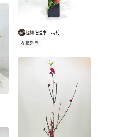
極簡花道家｜瑪莉
花藝造景