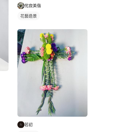
侘寂美偕
花藝造景
若初