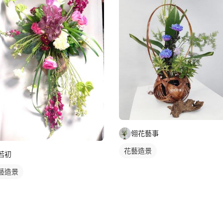
翎花藝事
花藝造景
若初
藝造景