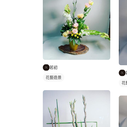
若初
花藝造景
花