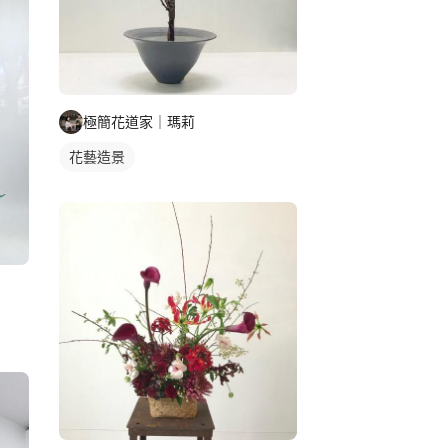
極簡花道家｜瑪莉
花藝造景