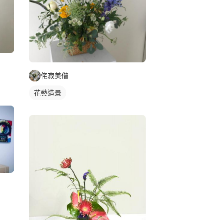
侘寂美偕
花藝造景