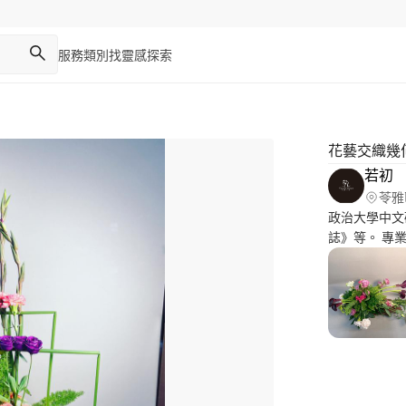
服務類別
找靈感
探索
花藝交織幾
若初
苓雅
政治大學中文
誌》等。 專業的花藝作品，節慶花禮、小花籃、玻璃花盅、法
式花束，培養