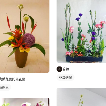
若初
花藝造景
克萊兒曼陀羅花藝
藝造景