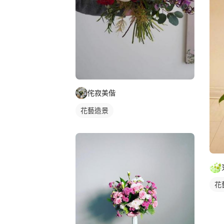
侘寂美偕
花藝造景
花