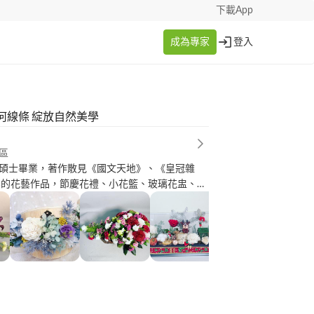
下載App
成為專家
登入
何線條 綻放自然美學
區
碩士畢業，著作散見《國文天地》、《皇冠雜
美感。