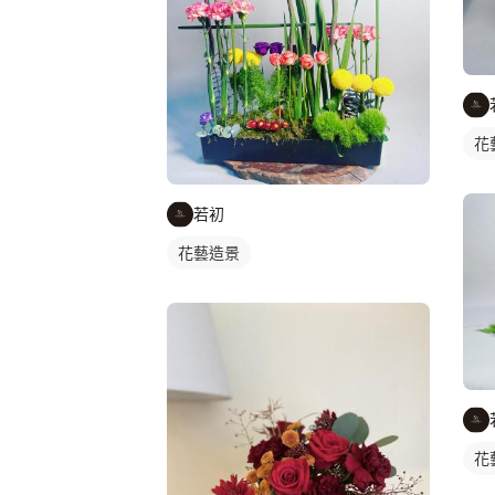
花
若初
花藝造景
花