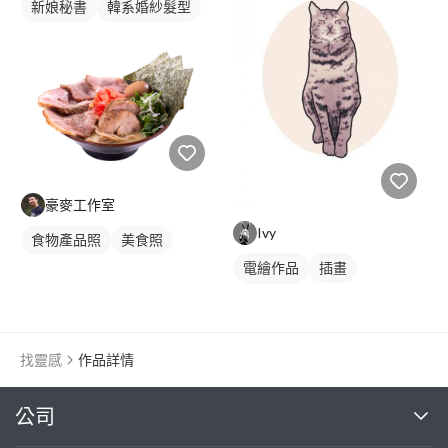
新娘秘書
韓系婚紗髮型
新娘髮型
豪麥工作室
Ivy
食物產品照
美食照
電繪作品
插畫
動物插畫
找靈感
作品詳情
繼續完成
公司