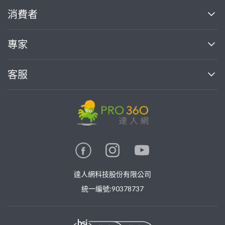
關於我們
消費者
找專家(0)
買服務(0)
媒體報導
買服務
專家
部落格
如何使用PRO360
加入我們
案件中心
客服
熱門服務
投資人關係
成為專家
所有服務
客服中心
合作提案
如何接案
價格行情
使用條款
聯絡我們
專家指南
專家目錄
信任與保障
推廣服務
在地專家推薦
隱私權政策
卓越專家
達人網科技股份有限公司
關鍵字搜尋
公告
特約專家
統一編號:90378737
專業知識
勞健保專區
問專家