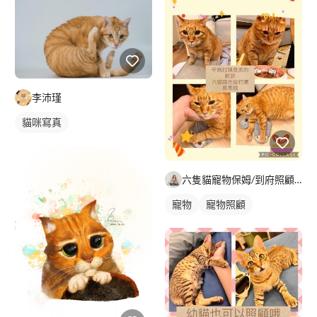
李沛瑾
貓咪寫真
六隻貓寵物保姆/到府照顧/遛狗/到府洗澡｜kol部落客｜Yu
寵物
寵物照顧