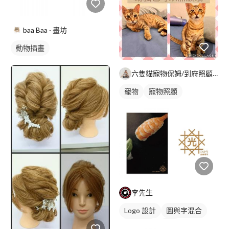
baa Baa · 畫坊
動物插畫
六隻貓寵物保姆/到府照顧/遛狗/到府洗澡｜kol部落客｜Yu
寵物
寵物照顧
李先生
Logo 設計
圖與字混合
日式商標
黃色