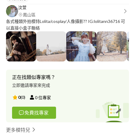
汶萱
鳳山區
各式種類外拍模特Lolita/cosplay/人像攝影?? IG:lolitann36716 可
以直接小盒子聯絡
正在找類似專家嗎？
立即邀請專家來完成
0
(
0
)
0
位專家
免費找專家
更多模特兒