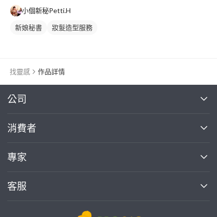
小個新秘Petti.H
新娘秘書
妝髮造型服務
找靈感
作品詳情
繼續完成
公司
關於我們
消費者
找專家(0)
買服務(0)
媒體報導
買服務
專家
部落格
如何使用PRO360
加入我們
案件中心
客服
熱門服務
投資人關係
成為專家
所有服務
客服中心