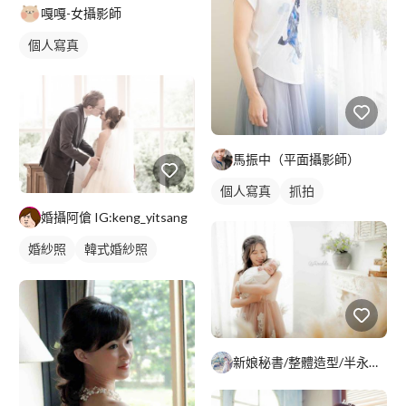
嘎嘎-女攝影師
個人寫真
馬振中（平面攝影師）
個人寫真
抓拍
婚攝阿傖 IG:keng_yitsang
婚紗照
韓式婚紗照
類婚紗
新娘秘書/整體造型/半永久 Penny