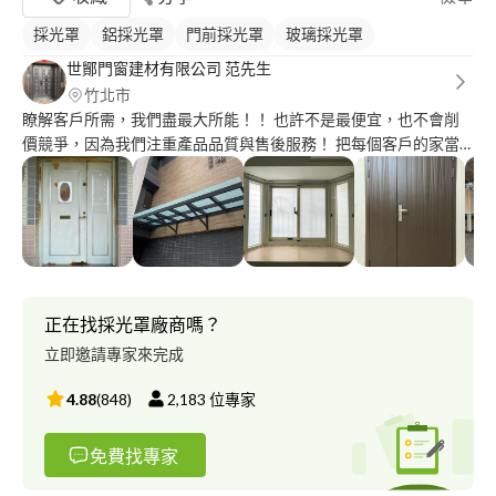
採光罩
鋁採光罩
門前採光罩
玻璃採光罩
世鄮門窗建材有限公司 范先生
竹北市
瞭解客戶所需，我們盡最大所能！！ 也許不是最便宜，也不會削
價競爭，因為我們注重產品品質與售後服務！ 把每個客戶的家當
成自己的家，注意每個細節與品質，給客戶最滿意的服務。 項
目：鋁門窗、氣密窗、藝術大門、玻璃屋、乾式施工包框大門、乾
式施工包框窗、防盜窗、換紗窗、換鎖、門弓器各式鋁門窗服務歡
迎私訊討論！
正在找採光罩廠商嗎？
立即邀請專家來完成
4.88
(
848
)
2,183
位專家
免費找專家