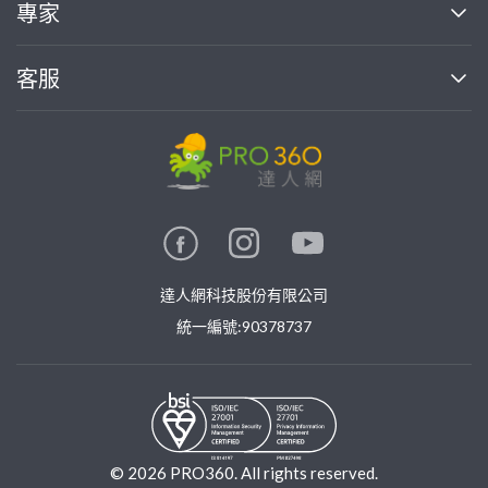
買服務
專家
部落格
如何使用PRO360
加入我們
案件中心
客服
熱門服務
投資人關係
成為專家
所有服務
客服中心
合作提案
如何接案
價格行情
使用條款
聯絡我們
專家指南
專家目錄
信任與保障
推廣服務
在地專家推薦
隱私權政策
卓越專家
達人網科技股份有限公司
關鍵字搜尋
公告
特約專家
統一編號:90378737
專業知識
勞健保專區
問專家
新手攻略
©
2026
PRO360. All rights reserved.