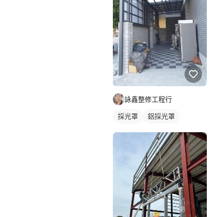
詠鑫整修工程行
採光罩
鋁採光罩