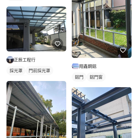
正辰工程行
翔鑫鋼鋁
採光罩
門前採光罩
鋁門
鋁門窗
鋁採光罩