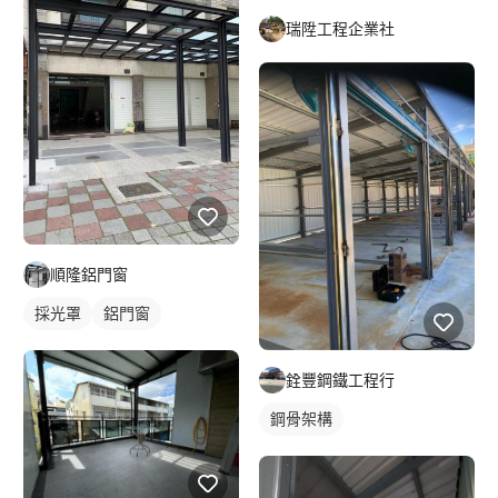
瑞陞工程企業社
順隆鋁門窗
採光罩
鋁門窗
銓豐鋼鐵工程行
鋼骨架構