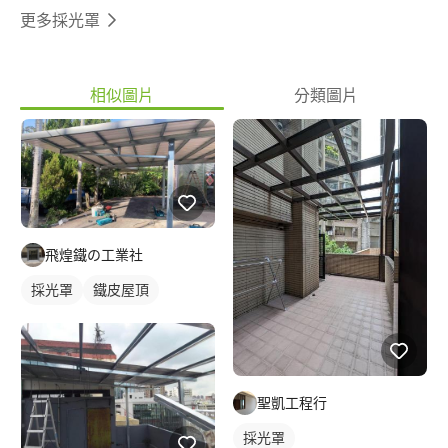
更多採光罩
相似圖片
分類圖片
飛煌鐵の工業社
採光罩
鐵皮屋頂
聖凱工程行
採光罩