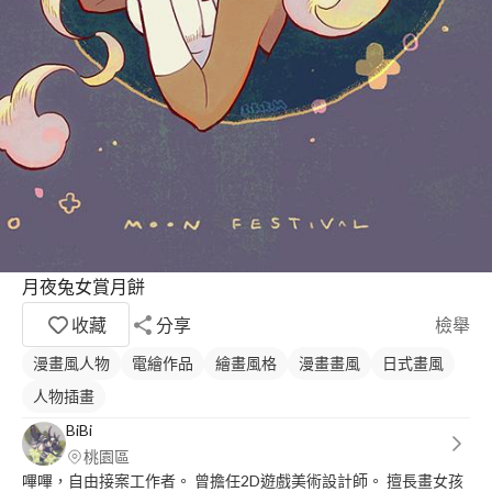
月夜兔女賞月餅
收藏
分享
檢舉
漫畫風人物
電繪作品
繪畫風格
漫畫畫風
日式畫風
人物插畫
BiBi
桃園區
​嗶嗶，自由接案工作者。 曾擔任2D遊戲美術設計師。 ​擅長畫女孩