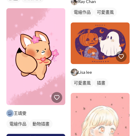
Ray Chan
電繪作品
可愛畫風
插畫
Lisa lee
可愛畫風
插畫
王靖雯
電繪作品
動物插畫