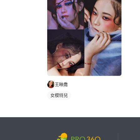
王映喬
女模特兒
繼續完成