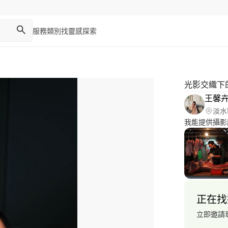
服務類別
找靈感
探索
光影交織下
王馨
淡水
我能提供攝影
正在找
立即邀請