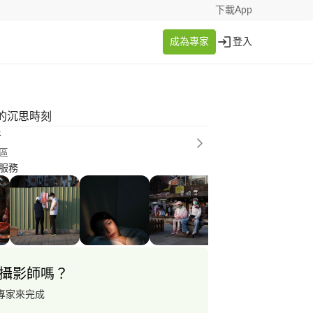
下載App
成為專家
登入
的沉思時刻
卉
區
服務
攝影師嗎？
專家來完成