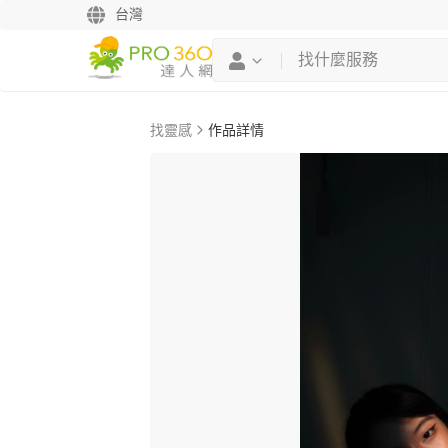
台灣
找靈感
作品詳情