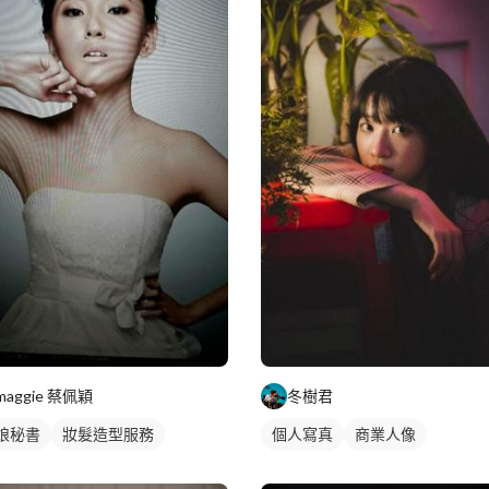
maggie 蔡佩穎
冬樹君
娘秘書
妝髮造型服務
個人寫真
商業人像