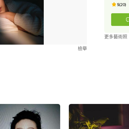
5
(
20
)
更多藝術照
檢舉