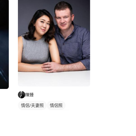
陳臻
情侶/夫妻照
情侶照
情侶形象照
情侶藝術照