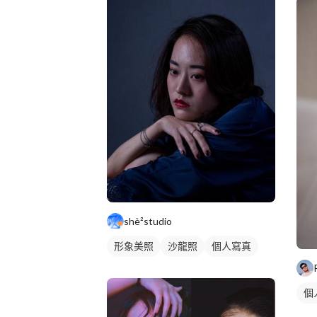
shè²studio
形象美照
沙龍照
個人寫真
個