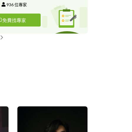
936
位專家
免費找專家