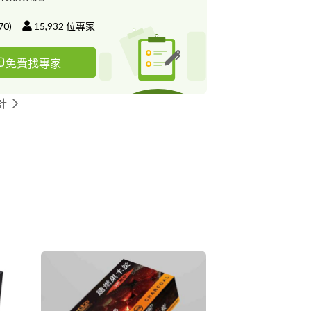
70
)
15,932
位專家
免費找專家
計