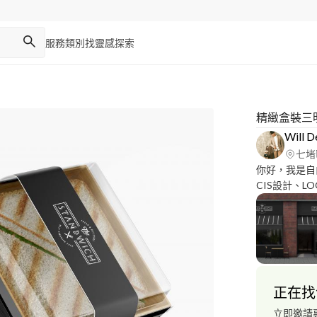
服務類別
找靈感
探索
精緻盒裝三
Will D
七堵
你好，我是自
CIS設計、
片剪輯後製、
mail討論
修，後續確認
一半訂金，完稿後
歷作品 請至https:
因屬個人工作室
正在找
皆會收取費用
謝謝您。
立即邀請