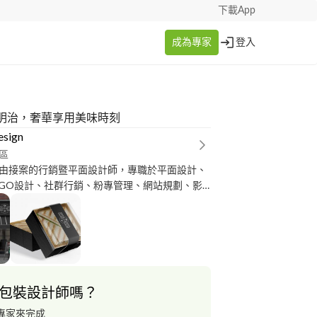
下載App
成為專家
登入
明治，奢華享用美味時刻
esign
區
由接案的行銷暨平面設計師，專職於平面設計、
LOGO設計、社群行銷、粉專管理、網站規劃、影
印刷品設計、簡報設計排版。 初步可先加LINE或
大致風格或執行方向，定案後會先提供初稿調整編
完稿後才會上架或提供檔案。 確定合作後須先付
收尾款，另可提供合約簽署。 看更多相關經
//willdesign0710.wixsite.com/willdesign ※
無法開立發票 ※ 因pro360接案者回覆發案者
包裝設計師嗎？
，因此請先閱覽過作品後確定進行合作再洽談，
專家來完成