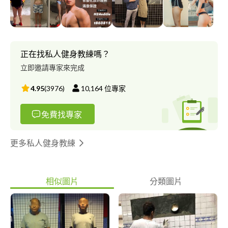
需要的是觀念溝通，並非一昧的銷售單純的教練課程。這樣錯誤的
商業手法會讓在沒有購買教練課以後體重又馬上復胖，浪費了錢又
沒效果。 我的專長是透過溝通與督導的方式，協助客人真正找出
肥胖或是無法有效增肌的問題，這樣的方式已經成功將2000多人
成功的「健康」瘦下來，而且不復胖。 與市面上一般絕食減肥或
正在找私人健身教練嗎？
是過度運動不同。 我傳授的是一種健康生活態度。 我希望不單純
立即邀請專家來完成
只是釣魚給你吃，而是把釣竿交給你。 歡迎量身訂做專屬於您個
人的終身減重專案。
4.95
(
3976
)
10,164
位專家
免費找專家
更多私人健身教練
相似圖片
分類圖片