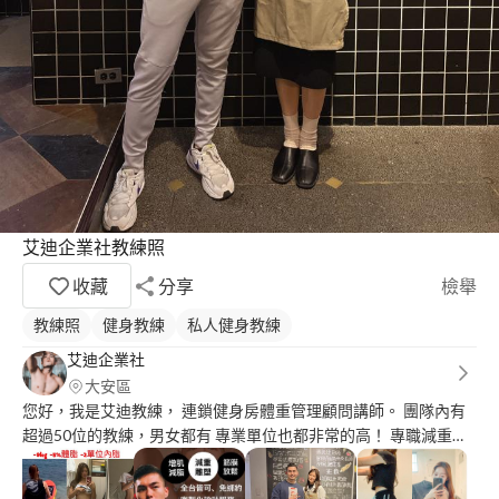
艾迪企業社教練照
收藏
分享
檢舉
教練照
健身教練
私人健身教練
艾迪企業社
大安區
您好，我是艾迪教練， 連鎖健身房體重管理顧問講師。 團隊內有
超過50位的教練，男女都有 專業單位也都非常的高！ 專職減重營
養計劃 利用科學方式分析調配專屬方案。 現有 體重控制 重訓相關
運動營養學 壺鈴證照 從事健身教練四年的時間，我發現客人真正