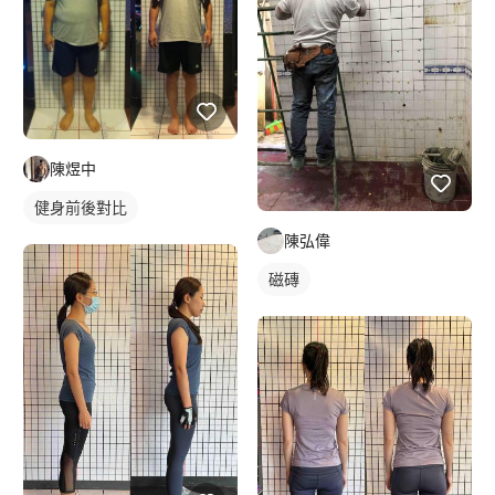
陳煜中
健身前後對比
陳弘偉
磁磚