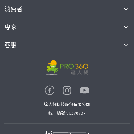
關於我們
消費者
找專家(0)
買服務(0)
媒體報導
買服務
專家
部落格
如何使用PRO360
加入我們
案件中心
客服
熱門服務
投資人關係
成為專家
所有服務
客服中心
合作提案
如何接案
價格行情
使用條款
聯絡我們
專家指南
專家目錄
信任與保障
推廣服務
在地專家推薦
隱私權政策
卓越專家
達人網科技股份有限公司
關鍵字搜尋
公告
特約專家
統一編號:90378737
專業知識
勞健保專區
問專家