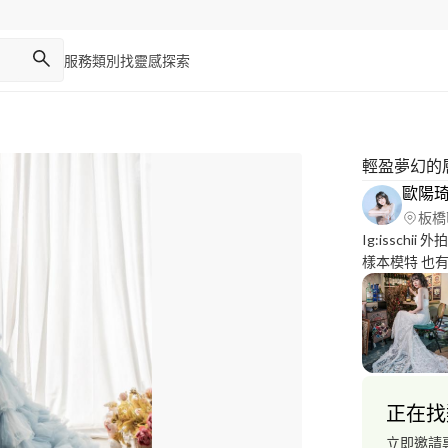
服務類別
找靈感
探索
輕盈夢幻的
歐陽
板橋
Ig:isschii 外拍、棚拍、婚紗模特 目前有當過only you拍過婚紗
樣本模特 也有當過fossi
38
正在找
立即邀請