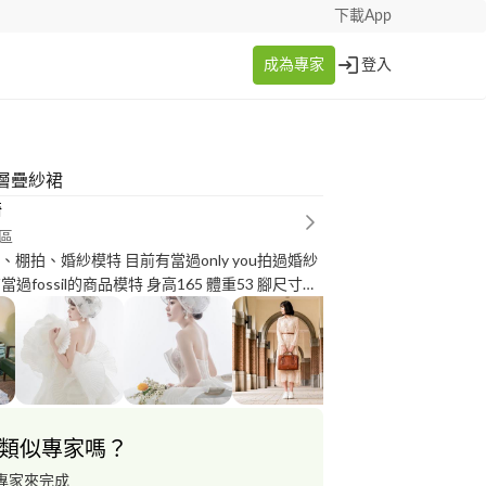
下載App
成為專家
登入
層疊紗裙
琦
區
l的商品模特 身高165 體重53 腳尺寸：
類似專家嗎？
專家來完成