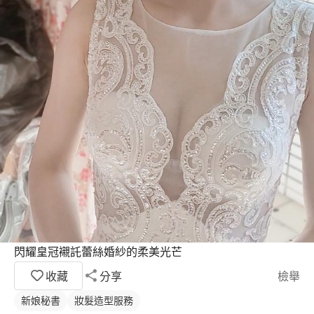
閃耀皇冠襯託蕾絲婚紗的柔美光芒
收藏
分享
檢舉
新娘秘書
妝髮造型服務