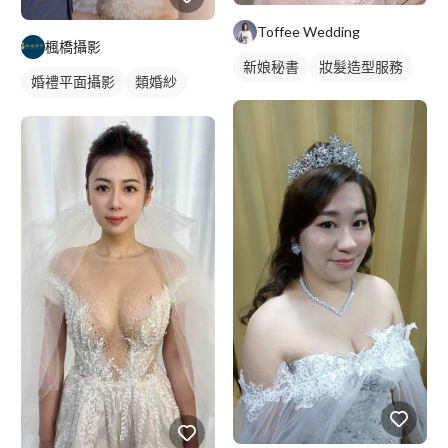
Toffee Wedding
楓橋攝影
新娘秘書
妝髮造型服務
婚禮平面攝影
類婚紗
情侶/夫妻照
婚紗照
情侶照
情侶婚紗照
情侶藝術照