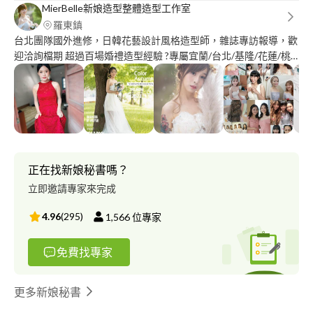
MierBelle新娘造型整體造型工作室
羅東鎮
台北團隊國外進修，日韓花藝設計風格造型師，雜誌專訪報導，歡
迎洽詢檔期 超過百場婚禮造型經驗 ?專屬宜蘭/台北/基隆/花蓮/桃
園/新竹/苗栗/台中/高雄/台南/台東彰化.新娘造型師 ?採用高檔香奈
兒 make up forever . Bobbi brown YSL Dior NARS系列彩妝保養品
獨創手作 不凋乾燥永生花，swaroski鑽飾皇冠大紗，新娘客製捧花
手創 ✨擅長水光韓式肌，甜美可愛浪漫日系仙女系列，輕柔日式睫
毛，小歐美立體時尚風，主打乾燥花藝，水汪汪眼型調整
正在找新娘秘書嗎？
立即邀請專家來完成
4.96
(
295
)
1,566
位專家
免費找專家
更多新娘秘書