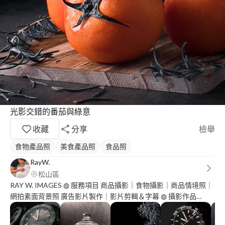
光影交錯的番茄與綠意
收藏
分享
檢舉
食物產品照
美食產品照
食品照
RayW.
松山區
RAY W. IMAGES ◍ 服務項目 商品攝影｜食物攝影｜商品情境照｜
網拍素面背景照 廣告影片製作｜影片剪輯＆字幕 ◍ 攝影作品
https://raywimages.myportfolio.com/ ◍ 影片作品： 短影音合作：
617行銷筆記 https://www.tiktok.com/@617beebee 房產擺渡人