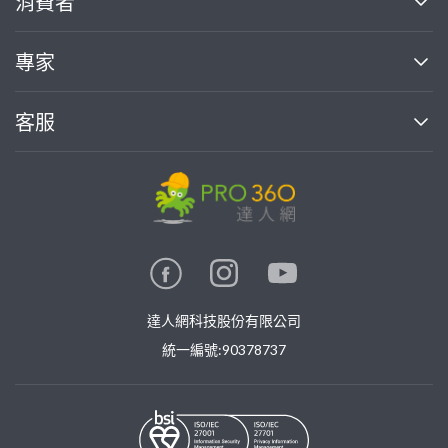
消費者
找專家(0)
買服務(0)
媒體報導
買服務
專家
部落格
如何使用PRO360
加入我們
案件中心
客服
熱門服務
投資人關係
成為專家
所有服務
客服中心
合作提案
如何接案
價格行情
使用條款
聯絡我們
專家指南
專家目錄
信任與保障
推廣服務
在地專家推薦
隱私權政策
卓越專家
達人網科技股份有限公司
關鍵字搜尋
公告
特約專家
統一編號:90378737
專業知識
勞健保專區
問專家
新手攻略