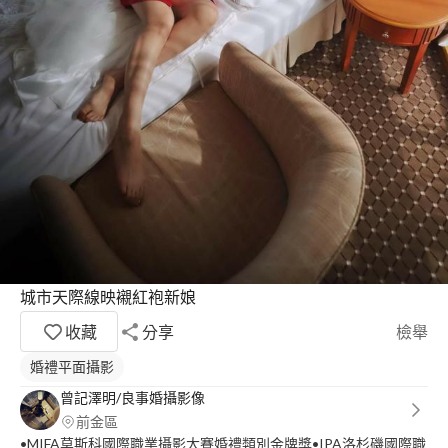
城市天際線映襯紅袍新娘
收藏
分享
檢舉
婚禮平面攝影
曾記澤明/良事婚攝影像
前金區
•MIFA莫斯科國際職業攝影大賽婚禮類別金牌獎•IPA洛杉磯國際職