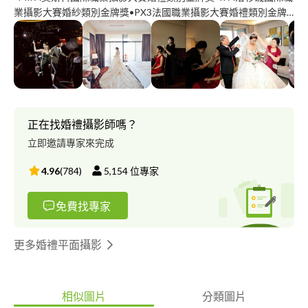
業攝影大賽婚紗類別金牌獎•PX3法國職業攝影大賽婚禮類別金牌
獎/•英國LMPA國際攝影協會認證攝影師•香港PTFB攝影入門編輯
作者 如果您不確定由我服務拍攝，請不要回覆訊息喔！這樣我就
不會被收取廣告勘登費了，謝謝您喔
正在找婚禮攝影師嗎？
立即邀請專家來完成
4.96
(
784
)
5,154
位專家
免費找專家
更多婚禮平面攝影
相似圖片
分類圖片