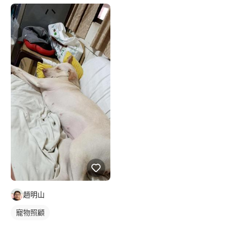
趙明山
寵物照顧