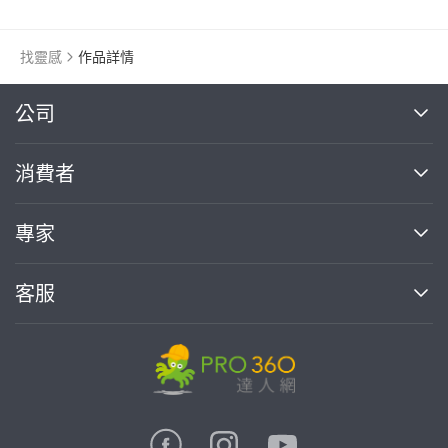
找靈感
作品詳情
繼續完成
公司
關於我們
消費者
找專家(0)
買服務(0)
媒體報導
買服務
專家
部落格
如何使用PRO360
加入我們
案件中心
客服
熱門服務
投資人關係
成為專家
所有服務
客服中心
合作提案
如何接案
價格行情
使用條款
聯絡我們
專家指南
專家目錄
信任與保障
推廣服務