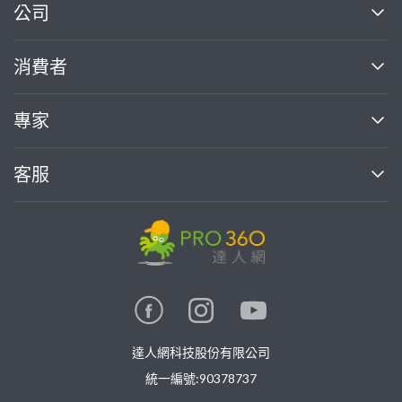
繼續完成
公司
關於我們
消費者
找專家(0)
買服務(0)
媒體報導
買服務
專家
部落格
如何使用PRO360
加入我們
案件中心
客服
熱門服務
投資人關係
成為專家
所有服務
客服中心
合作提案
如何接案
價格行情
使用條款
聯絡我們
專家指南
專家目錄
信任與保障
推廣服務
在地專家推薦
隱私權政策
卓越專家
達人網科技股份有限公司
關鍵字搜尋
公告
特約專家
統一編號:90378737
專業知識