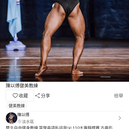
陳以傅健美教練
收藏
分享
檢舉
健美教練
陳以傅
淡水區
雙北自由健身教練 當學員請私訊我✉️ 110大專錦標賽 古典形