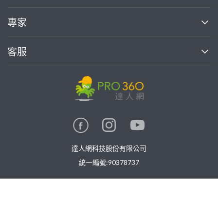
媒體報導
買服務
專家
部落格
如何使用PRO360
加入我們
案件中心
客服
熱門服務
投資人關係
成為專家
所有服務
客服中心
合作提案
如何接案
價格行情
使用條款
聯絡我們
專家指南
專家目錄
信任與保障
推廣服務
在地專家推薦
隱私權政策
卓越專家
達人網科技股份有限公司
關鍵字搜尋
公告
特約專家
統一編號:90378737
專業知識
勞健保專區
問專家
免費找專家
新手攻略