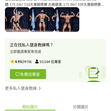
體-171 2th? 110大專錦標賽 古典健美-171 3th? 109大專錦標賽 古
典健美-171 7th?️ 109廣亞盃 古典健美-171 4th?️ 《孤家門》孤兒戰
隊 創辦人??‍♂️
正在找私人健身教練嗎？
立即邀請專家來完成
4.95
(
3976
)
10,164
位專家
免費找專家
更多私人健身教練
相似圖片
分類圖片