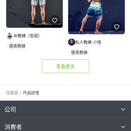
JB教練（哲斌）
私人教練-小愷
健美教練
健美教練
查看更多
找靈感
作品詳情
繼續完成
公司
關於我們
消費者
找專家(0)
買服務(0)