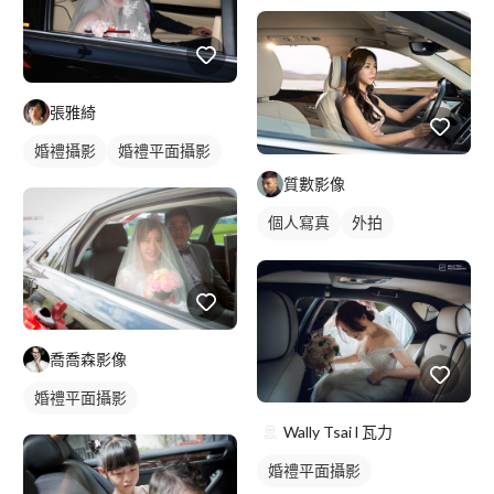
張雅綺
婚禮攝影
婚禮平面攝影
質數影像
個人寫真
外拍
商業人像
喬喬森影像
婚禮平面攝影
Wally Tsai l 瓦力
婚禮平面攝影