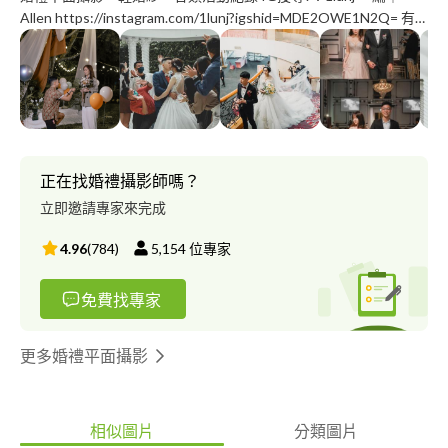
Allen https://instagram.com/1lunj?igshid=MDE2OWE1N2Q= 有
任何拍攝需求請「私訊我」謝謝您☺
正在找婚禮攝影師嗎？
立即邀請專家來完成
4.96
(
784
)
5,154
位專家
免費找專家
更多婚禮平面攝影
相似圖片
分類圖片