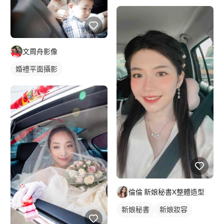
文周舟影像
婚禮平面攝影
倫倫 新娘秘書X整體造型
新娘秘書
新娘妝容