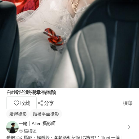
白紗輕盈映襯幸福嬌顏
收藏
分享
檢舉
婚禮攝影
婚禮平面攝影
一綸｜Allen 攝影師
楊梅區
婚禮平面攝影、輕婚紗、各類活動紀錄 IG搜尋?：1lunj 一綸｜