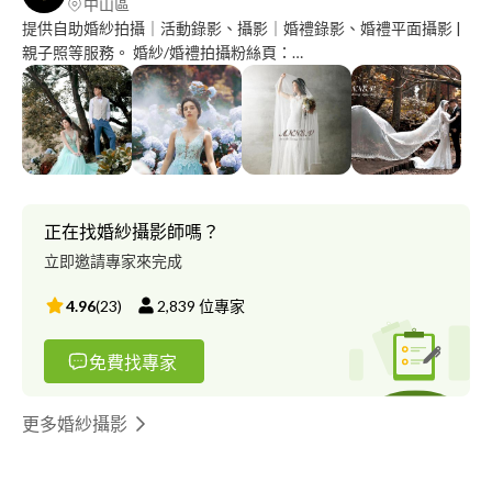
中山區
提供自助婚紗拍攝｜活動錄影、攝影｜婚禮錄影、婚禮平面攝影 |
親子照等服務。 婚紗/婚禮拍攝粉絲頁：
https://www.facebook.com/annevweddingstudio 其他作品網站：
https://csphotographer.weebly.com 影片作品：
https://www.youtube.com/channel/UCACaORkLbpEVeB2OWwqayP
正在找婚紗攝影師嗎？
立即邀請專家來完成
4.96
(
23
)
2,839
位專家
免費找專家
更多婚紗攝影