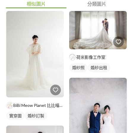
相似圖片
分類圖片
荷米影像工作室
婚紗照
婚紗出租
婚紗款式
韓式婚紗照
BiBi Meow Planet 比比喵星球坊
實穿圖
婚紗訂製