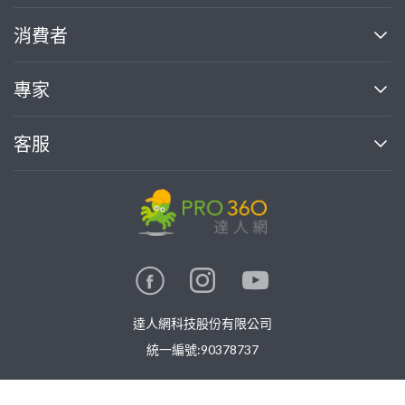
關於我們
消費者
找專家(0)
買服務(0)
媒體報導
買服務
專家
部落格
如何使用PRO360
加入我們
案件中心
客服
熱門服務
投資人關係
成為專家
所有服務
客服中心
合作提案
如何接案
價格行情
使用條款
聯絡我們
專家指南
專家目錄
信任與保障
推廣服務
在地專家推薦
隱私權政策
卓越專家
達人網科技股份有限公司
關鍵字搜尋
公告
特約專家
統一編號:90378737
專業知識
勞健保專區
問專家