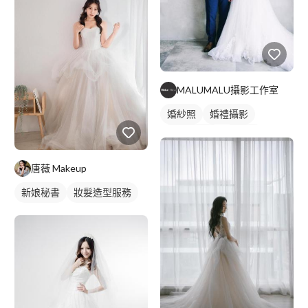
MALUMALU攝影工作室
婚紗照
婚禮攝影
情侶藝術照
情侶照
情侶婚紗照
類婚紗
唐薇 Makeup
新娘秘書
妝髮造型服務