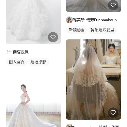
輕美學-儀芳Funnmakeup
新娘秘書
韓系婚紗髮型
妝髮造型服務
傑貓視覺
個人寫真
婚禮攝影
婚紗照
個人婚紗寫真
婚禮平面攝影