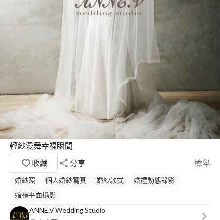
輕紗漫舞幸福瞬間
收藏
分享
檢舉
婚紗照
個人婚紗寫真
婚紗款式
婚禮動態錄影
婚禮平面攝影
ANNE.V Wedding Studio