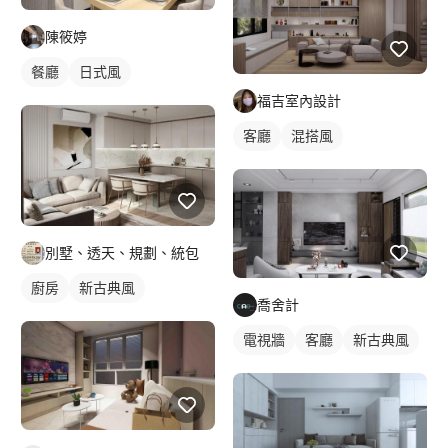
陳筱婷
餐廳
日式風
福吉室內設計
客廳
混搭風
別墅、透天、規劃、統包
廚房
新古典風
喬舍計
電視牆
客廳
新古典風