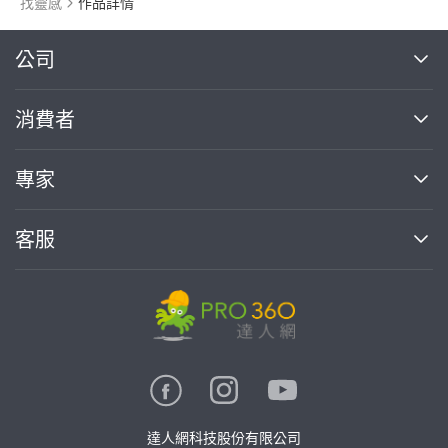
找靈感
作品詳情
繼續完成
公司
關於我們
消費者
找專家(0)
買服務(0)
媒體報導
買服務
專家
部落格
如何使用PRO360
加入我們
案件中心
客服
熱門服務
投資人關係
成為專家
所有服務
客服中心
合作提案
如何接案
價格行情
使用條款
聯絡我們
專家指南
專家目錄
信任與保障
推廣服務
在地專家推薦
隱私權政策
卓越專家
達人網科技股份有限公司