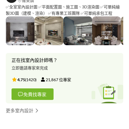
羅東鎮
✅全室室內設計圖 ✅平面配置圖、施工圖、3D渲染圖 ✅可單純繪
製3D圖（建模、渲染） ✅有專業工班團隊 ✅可單純承包工程
正在找室內設計師嗎？
立即邀請專家來完成
4.75
(
1420
)
21,867
位專家
免費找專家
更多室內設計