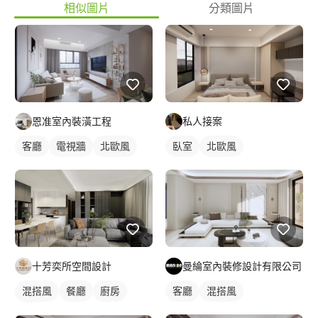
相似圖片
分類圖片
恩准室內裝潢工程
私人接案
客廳
電視牆
北歐風
臥室
北歐風
十芳奕所空間設計
曼綸室內裝修設計有限公司
混搭風
餐廳
廚房
客廳
混搭風
客廳