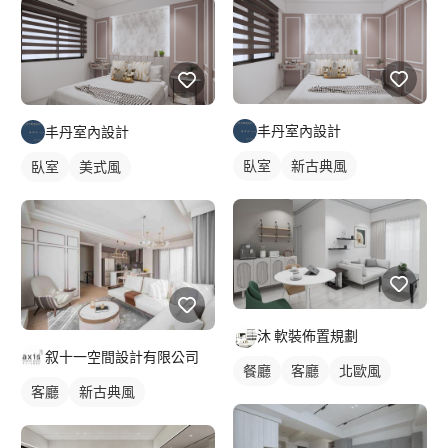
丰丹室內設計
丰丹室內設計
臥室
新古典風
臥室
美式風
沐 軟裝佈置規劃
叙十一空間設計有限公司
餐廳
客廳
北歐風
客廳
新古典風