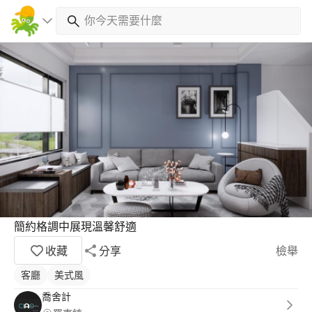
簡約格調中展現溫馨舒適
收藏
分享
檢舉
客廳
美式風
喬舍計