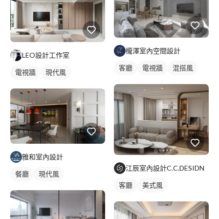
櫳澤室內空間設計
LEO設計工作室
客廳
電視牆
混搭風
電視牆
現代風
雅和室內設計
江辰室內設計C.C.DESIDN
餐廳
現代風
客廳
美式風