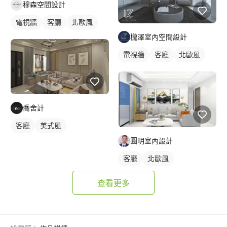
穆森空間設計
電視牆
客廳
北歐風
櫳澤室內空間設計
電視牆
客廳
北歐風
喬舍計
客廳
美式風
圓明室內設計
客廳
北歐風
查看更多