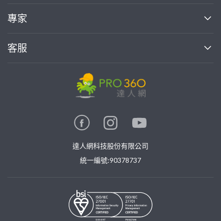
媒體報導
買服務
專家
部落格
如何使用PRO360
加入我們
案件中心
客服
熱門服務
投資人關係
成為專家
所有服務
客服中心
合作提案
如何接案
價格行情
使用條款
聯絡我們
專家指南
專家目錄
信任與保障
推廣服務
在地專家推薦
隱私權政策
卓越專家
達人網科技股份有限公司
關鍵字搜尋
公告
特約專家
統一編號:90378737
專業知識
勞健保專區
問專家
新手攻略