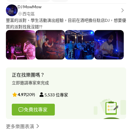
DJ MowMow
西屯區
豐富的派對、學生活動演出經驗，目前在酒吧擔任駐店DJ，想要優
質的派對找我沒錯??
正在找樂團嗎？
立即邀請專家來完成
4.97
(
209
)
5,533
位專家
免費找專家
更多樂團表演