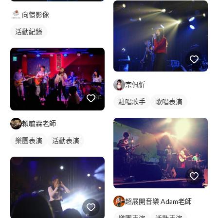
向憬影像
活動紀錄
宗佩忻
駐唱歌手
歌唱表演
賴毓霖老師
樂團表演
活動表演
超展開音樂 Adam老師