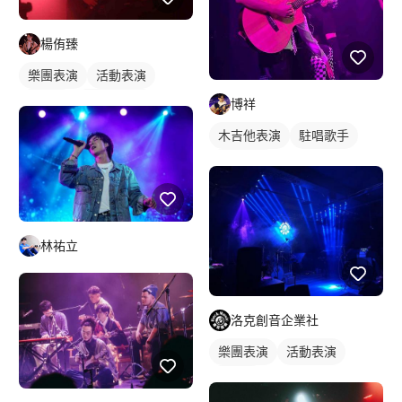
楊侑臻
樂團表演
活動表演
樂手照
電吉他表演
博祥
木吉他表演
駐唱歌手
歌唱表演
林祐立
洛克創音企業社
樂團表演
活動表演
樂手照