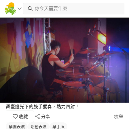
舞臺燈光下的鼓手獨奏，熱力四射！
收藏
分享
檢舉
樂團表演
活動表演
樂手照