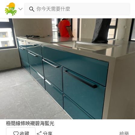
極簡線條映襯碧海藍光
收藏
分享
檢舉