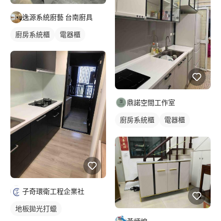
逸源系統廚藝 台南廚具
廚房系統櫃
電器櫃
鼎諾空間工作室
廚房系統櫃
電器櫃
一字型廚具
子奇環衛工程企業社
地板拋光打蠟