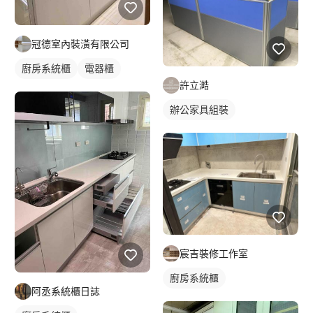
冠德室內裝潢有限公司
廚房系統櫃
電器櫃
許立澔
辦公家具組裝
宸吉裝修工作室
廚房系統櫃
阿丞系統櫃日誌