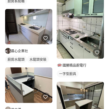
廚房系統櫃
晨心企業社
廚房水龍頭
水龍頭安裝
國勝精品廚電行
一字型廚具