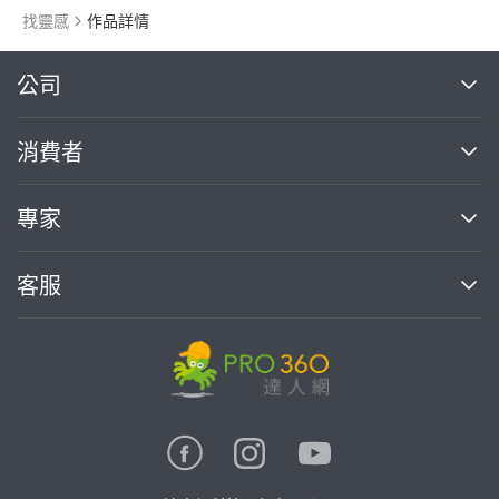
找靈感
作品詳情
繼續完成
公司
關於我們
消費者
找專家(0)
買服務(0)
媒體報導
買服務
專家
部落格
如何使用PRO360
加入我們
案件中心
客服
熱門服務
投資人關係
成為專家
所有服務
客服中心
合作提案
如何接案
價格行情
使用條款
聯絡我們
專家指南
專家目錄
信任與保障
推廣服務
在地專家推薦
隱私權政策
卓越專家