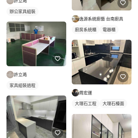
許立澔
辦公家具組裝
逸源系統廚藝 台南廚具
廚房系統櫃
電器櫃
許立澔
家具組裝過程
周宏運
大理石工程
大理石檯面
地板拋光打蠟
石材檯面/物件