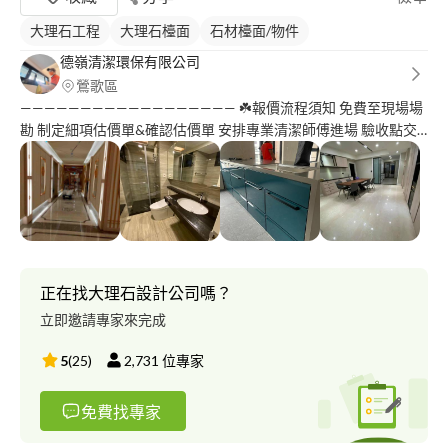
大理石工程
大理石檯面
石材檯面/物件
德嶺清潔環保有限公司
鶯歌區
—————————————————— ☘️報價流程須知 免費至現場場
勘 制定細項估價單&確認估價單 安排專業清潔師傅進場 驗收點交
——完成收費? 後續詢問服務評價 「我們很珍惜客戶的反饋及評
價，也很榮幸能夠為您服務，房屋清潔美容師為什麼說您；因為心
上有你」 —————————————————— （一）居家清潔 定期
居家年終大掃除 （二）活動清潔 定點人力清潔維護 （三）裝潢
粗、細清 （四）租屋前後清潔 （五）洗地打蠟 （六）消毒殺菌清
潔； （七）冷氣清洗、洗衣機清洗 （八）床墊塵蟎清潔 （九）水
塔清洗 （十）水管清洗 營運時間: 07:00-20:00 房屋清潔美容師讓
正在找大理石設計公司嗎？
您生活更開心
立即邀請專家來完成
5
(
25
)
2,731
位專家
免費找專家