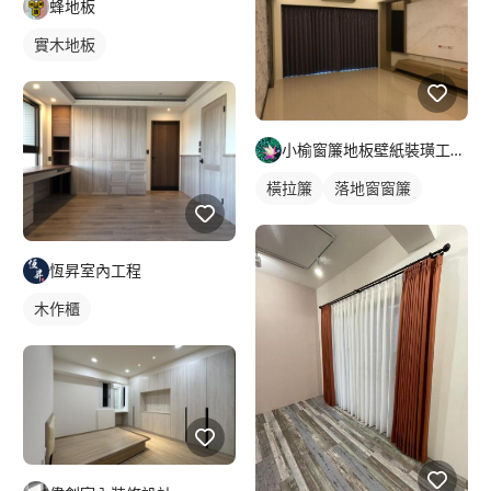
蜂地板
實木地板
小榆窗簾地板壁紙裝璜工廠/山辰室內設計
橫拉簾
落地窗窗簾
恆昇室內工程
木作櫃