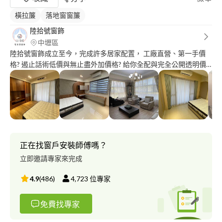
橫拉簾
落地窗窗簾
陸拾號窗飾
中壢區
陸拾號窗飾成立至今，完成許多居家配置， 工廠直營、第一手價
格? 遏止話術低價與無止盡外加價格? 給你全配與完全公開透明價
格的一條龍服務? 陸拾號窗飾自許窗簾界的特斯拉，直接給你全配
到好
正在找窗戶安裝師傅嗎？
立即邀請專家來完成
4.9
(
486
)
4,723
位專家
免費找專家