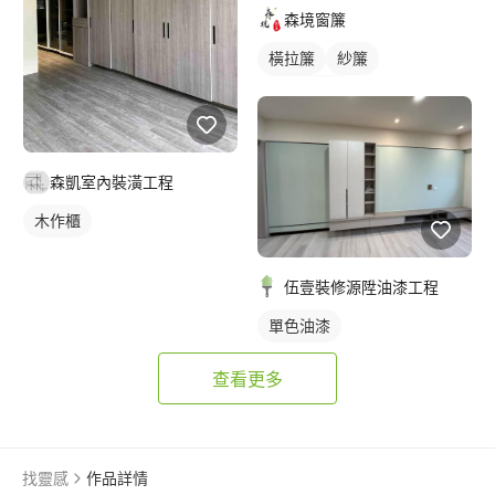
森境窗簾
橫拉簾
紗簾
落地窗窗簾
森凱室內裝潢工程
木作櫃
伍壹裝修源陞油漆工程
單色油漆
查看更多
找靈感
作品詳情