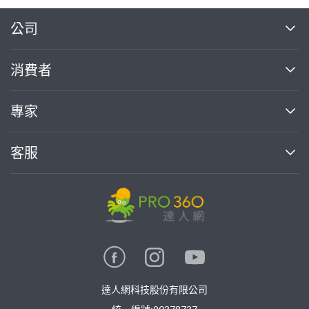
繼續完成
公司
關於我們
消費者
找專家(0)
買服務(0)
媒體報導
買服務
專家
部落格
如何使用PRO360
加入我們
案件中心
客服
熱門服務
投資人關係
成為專家
所有服務
客服中心
合作提案
如何接案
價格行情
使用條款
聯絡我們
專家指南
專家目錄
信任與保障
推廣服務
在地專家推薦
隱私權政策
卓越專家
達人網科技股份有限公司
關鍵字搜尋
公告