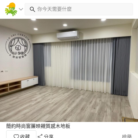
簡約時尚窗簾映襯質感木地板
收藏
分享
檢舉