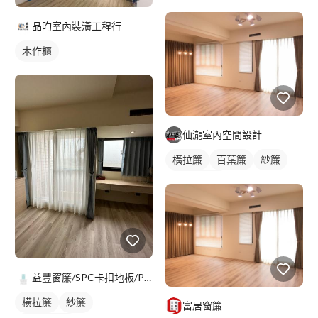
落地窗窗簾
品昀室內裝潢工程行
木作櫃
仙瀧室內空間設計
橫拉簾
百葉簾
紗簾
落地窗窗簾
益豐窗簾/SPC卡扣地板/PVC仿木地板鋪設專家
橫拉簾
紗簾
富居窗簾