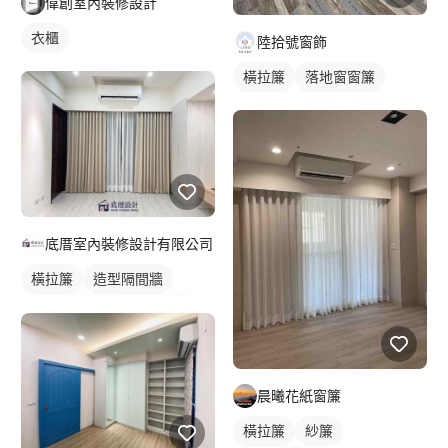
偉創室內裝修設計
衣櫃
陸拾號窗飾
橫拉簾
落地窗窗簾
底厝室內裝修設計有限公司
橫拉簾
造型隔間牆
平頂天花板
客廳天花板
冷氣盒
落地窗窗簾
晨曦花紙窗簾
橫拉簾
紗簾