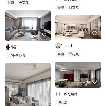
客廳
美式風
餐廳
日式風
Esther.H
小鄭
客廳
鄉村風
空間/建築照
三畝宅設計
現代風