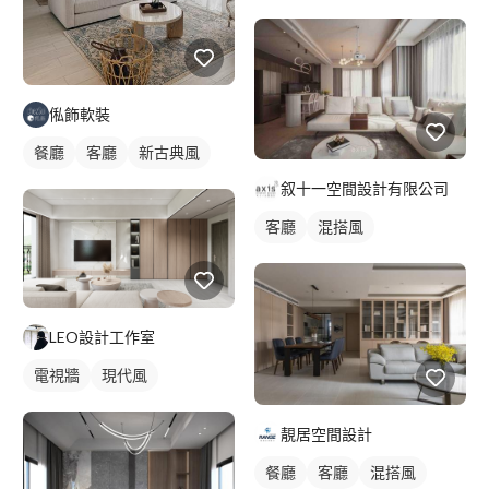
俬飾軟裝
餐廳
客廳
新古典風
叙十一空間設計有限公司
客廳
混搭風
LEO設計工作室
電視牆
現代風
靚居空間設計
餐廳
客廳
混搭風