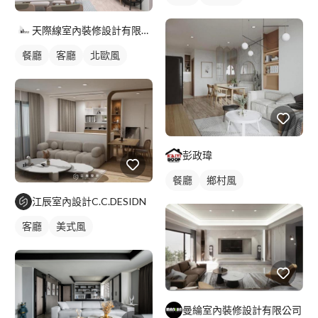
天際線室內裝修設計有限公司
餐廳
客廳
北歐風
彭政瑋
餐廳
鄉村風
江辰室內設計C.C.DESIDN
客廳
美式風
曼綸室內裝修設計有限公司