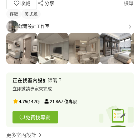
收藏
分享
檢舉
客廳
美式風
媒爾設計工作室
正在找室內設計師嗎？
立即邀請專家來完成
4.75
(
1420
)
21,867
位專家
免費找專家
更多室內設計