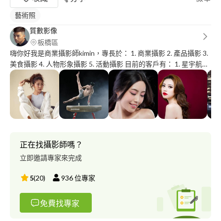
藝術照
質數影像
板橋區
嗨你好我是商業攝影師kimin，專長於： 1. 商業攝影 2. 產品攝影 3.
美食攝影 4. 人物形象攝影 5. 活動攝影 目前的客戶有： 1. 星宇航空
2. BMW台灣總代理 汎德 3. 台灣商業研究院 4. 麵包師 吳克己 5. 掌
門啤酒 更多作品請參考： https://www.behance.net/kiminbrush
正在找攝影師嗎？
立即邀請專家來完成
5
(
20
)
936
位專家
免費找專家