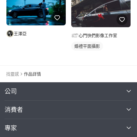
王澤亞
心門快們影像工作室
婚禮平面攝影
找靈感
作品詳情
繼續完成
公司
關於我們
消費者
找專家(0)
買服務(0)
媒體報導
買服務
專家
部落格
如何使用PRO360