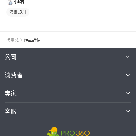
小k君
漫畫設計
找靈感
作品詳情
繼續完成
公司
關於我們
消費者
找專家(0)
買服務(0)
媒體報導
買服務
專家
部落格
如何使用PRO360
加入我們
案件中心
客服
熱門服務
投資人關係
成為專家
所有服務
客服中心
合作提案
如何接案