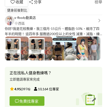
收藏
分享
檢舉
健身前後對比
x-fbody勤美店
西區
你好?我是花枝教練，我三個月-15公斤、體脂肪-10%，維持了四
年半的時間！ 這四年多 服務過200位以上的女性 減重、減脂、練
線條、變健康 有好的效果 為您量身定制改變身材計畫 提供運動、
飲食、營養、專人照顧 品質值得信賴～
正在找私人健身教練嗎？
立即邀請專家來完成
4.95
(
3976
)
10,164
位專家
免費找專家