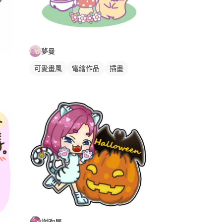
夢曼
可愛畫風
電繪作品
插畫
謝昀展