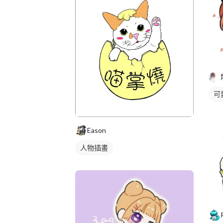
可
人
Eason
人物插畫