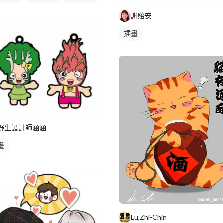
謝貽安
插畫
野生設計師涵涵
畫
Lu,Zhi-Chin