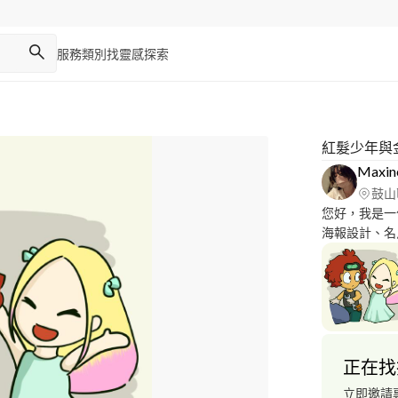
服務類別
找靈感
探索
紅髮少年與
Maxin
鼓山
您好，我是一
海報設計、名
可協議。
正在找
立即邀請