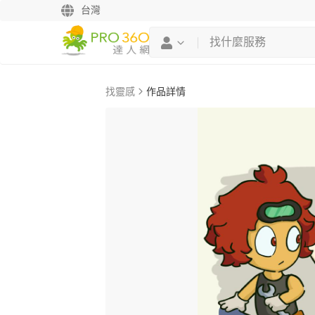
台灣
找靈感
作品詳情