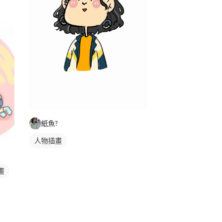
紙魚?
人物插畫
畫