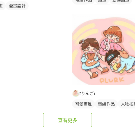
畫
漫畫設計
吉祥物
卡通商標
橘色
?りんご?
可愛畫風
電繪作品
人物插
查看更多