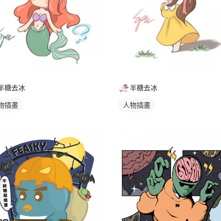
半糖去冰
半糖去冰
物插畫
人物插畫