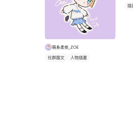
插
萌系柔依_ZOE
社群圖文
人物插畫