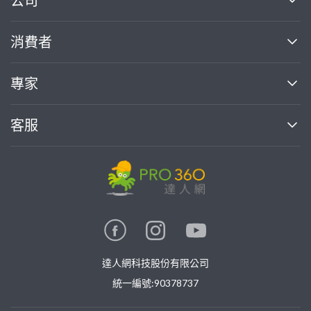
公司
關於我們
消費者
找專家(0)
買服務(0)
媒體報導
買服務
專家
部落格
如何使用PRO360
加入我們
案件中心
客服
熱門服務
投資人關係
成為專家
所有服務
客服中心
合作提案
如何接案
價格行情
使用條款
聯絡我們
專家指南
專家目錄
信任與保障
推廣服務
在地專家推薦
隱私權政策
卓越專家
達人網科技股份有限公司
關鍵字搜尋
公告
特約專家
統一編號:90378737
專業知識