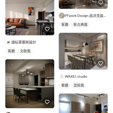
PFwork Design 品沃克設計 l 工程 安信建築經理屢約保證
客廳
新古典風
誼紜筌藝術設計
客廳
北歐風
WAKEI studio
餐廳
混搭風