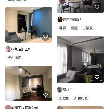
耀昀創意設計
客廳
餐廳
工業風
顏色油漆工程
單色油漆
邱益宗
北歐風
新古典風
暐翔工程有限公司