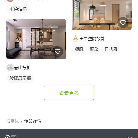
單色油漆
里昂空間設計
餐廳
廚房
日式風
品山設計
玻璃展示櫃
查看更多
找靈感
作品詳情
繼續完成