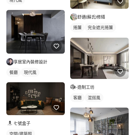
舒適(蘇氏)修繕
捲簾
完全遮光捲簾
落地窗捲簾
單色油漆
享居室內裝修設計
餐廳
現代風
造制工坊
客廳
混搭風
七號盒子
空間/建築照