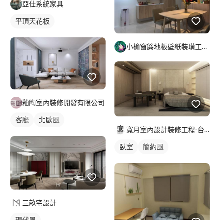
亞仕系統家具
平頂天花板
小榆窗簾地板壁紙裝璜工廠/山辰室內設計
釉陶室內裝修開發有限公司
客廳
北歐風
寬月室內設計裝修工程-台北店
臥室
簡約風
三畝宅設計
現代風