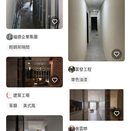
福德企業集團
輕鋼架隔間
富發工程
單色油漆
建築工場
客廳
美式風
張雲婷