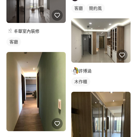
客廳
簡約風
丰華室內裝修
客廳
許博涵
木作櫃