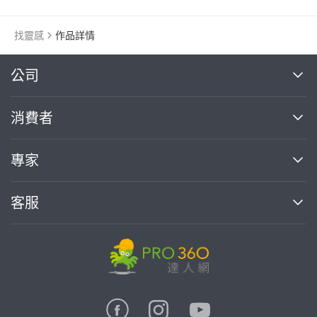
找靈感
作品詳情
繼續完成
公司
關於我們
消費者
找專家(0)
買服務(0)
媒體報導
買服務
專家
部落格
如何使用PRO360
加入我們
案件中心
客服
熱門服務
投資人關係
成為專家
所有服務
客服中心
合作提案
如何接案
價格行情
使用條款
聯絡我們
專家指南
專家目錄
信任與保障
推廣服務