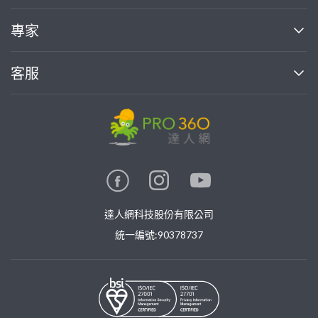
媒體報導
買服務
專家
部落格
如何使用PRO360
加入我們
案件中心
客服
熱門服務
投資人關係
成為專家
所有服務
客服中心
合作提案
如何接案
價格行情
使用條款
聯絡我們
專家指南
專家目錄
信任與保障
推廣服務
在地專家推薦
隱私權政策
卓越專家
達人網科技股份有限公司
關鍵字搜尋
公告
特約專家
統一編號:90378737
專業知識
勞健保專區
問專家
新手攻略