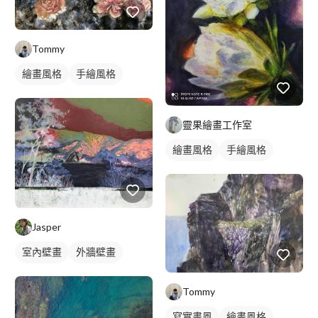
Tommy
繪畫風格
手繪風格
寫實畫風
插畫畫作
靈果繪畫工作室
繪畫風格
手繪風格
寫實畫風
靜物素描
Jasper
室內壁畫
外牆壁畫
壁畫彩繪
校園壁畫
Tommy
風景/植物壁畫
寫實畫風
繪畫風格