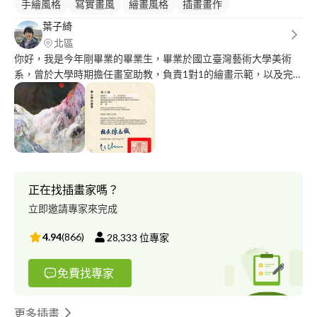
手繪風格
寫實畫風
繪畫風格
插畫畫作
葉子綺
北區
你好，我是今年剛畢業的畢業生，畢業於國立臺灣藝術大學美術
系，曾於大學時期擔任畫室助教，負責1對1的繪畫示範，以及完成
老師交辦的事項，繪畫升學班與興趣班都有實際上課的經驗，相關
細項都可以詢問喔！謝謝
正在找插畫家嗎？
立即邀請專家來完成
4.94
(
866
)
28,333
位專家
免費找專家
更多插畫