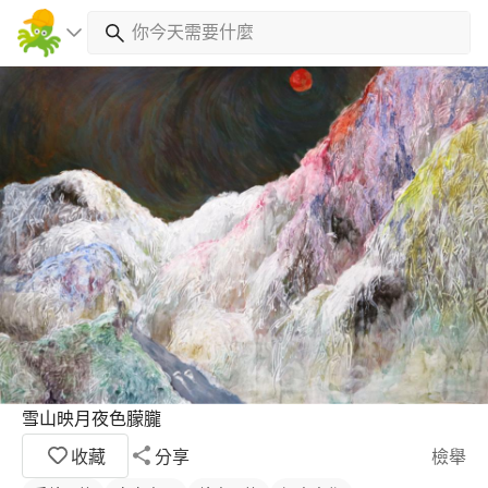
雪山映月夜色朦朧
收藏
分享
檢舉