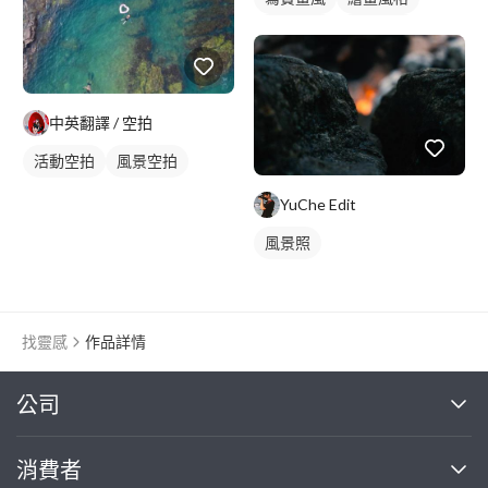
手繪風格
插畫畫作
中英翻譯 / 空拍
活動空拍
風景空拍
YuChe Edit
風景照
找靈感
作品詳情
繼續完成
公司
關於我們
消費者
找專家(0)
買服務(0)